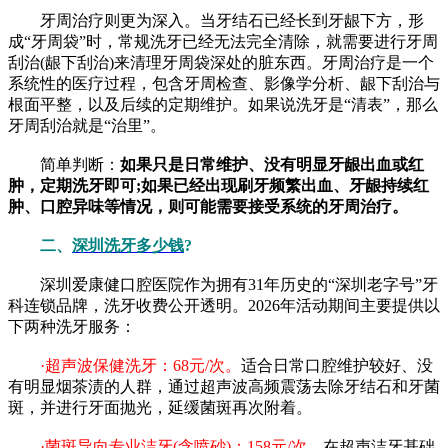
牙周治疗则更为深入。当牙结石已经长到牙龈下方，形
成“牙周袋”时，常规洗牙已经无法完全清除，就需要进行牙周
刮治(龈下刮治)来清理牙周袋深处的脏东西。牙周治疗是一个
系统性的医疗过程，包含牙周检查、影像学分析、龈下刮治与
根面平整，以及后续的定期维护。如果说洗牙是“清表”，那么
牙周刮治就是“治里”。
简单判断：
如果只是日常维护、没有明显牙龈出血或红
肿，定期洗牙即可;如果已经出现刷牙频繁出血、牙龈持续红
肿、口腔异味等情况，则可能需要接受系统的牙周治疗。
二、
深圳洗牙多少钱
?
深圳爱康健口腔医院作为拥有31年历史的“深圳老字号”牙
科连锁品牌，洗牙收费公开透明。2026年活动期间主要提供以
下两种洗牙服务：
·超声波保健洗牙：68元/次。
适合日常口腔维护较好、没
有明显烟茶渍的人群，通过超声波高频震荡去除牙结石和牙菌
斑，并进行牙面抛光，延缓菌斑再次附着。
·菌斑导向专业洁牙(含喷砂)：158元/次。
在超声洁牙基础