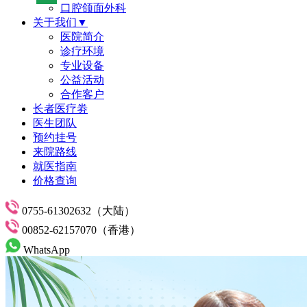
口腔颌面外科
关于我们▼
医院简介
诊疗环境
专业设备
公益活动
合作客户
长者医疗劵
医生团队
预约挂号
来院路线
就医指南
价格查询
0755-61302632（大陆）
00852-62157070（香港）
WhatsApp