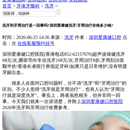
首页
>
牙体牙髓科
>
洗牙
>
洗牙和牙周治疗是一回事吗?深圳爱康健洗牙/牙周治疗价格多少钱?
时间：2026-06-25 14:36 来源：
洗牙
作者：
深圳爱康健口腔
点
击：
次
在线客服
预约挂号
深圳爱康健口腔医院(香港电话852-62157070)超声波保健洗牙
68元/次,菌斑导向专业洗牙168元/次,牙周治疗8折,牙周刮治首
颗半价!香港长者医疗券指定牙科!如果只是日常维护,没有明显
牙龈出血...
很多人在面对口腔问题时，分不清“洗牙”和“牙周治疗”的
区别。不少人觉得“洗牙就是牙周治疗”，也有人认为“牙周治
疗就是深度洗牙”。事实上，两者虽然相关，但并非同一回
事。今天我们就来一次讲清楚，并附上
深圳爱康健口腔医院
2026年洗牙和牙周治疗收费参考。