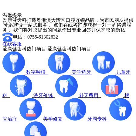
温馨提示
爱康健齿科打造粤港澳大湾区口腔连锁品牌，为市民朋友提供
问诊/就诊一站式服务， 点击在线咨询即获得一对一的咨询服
务， 我们将对您提出的问题作出专业回答并保护您的隐私!
电话：0755-61302632
在线客服
爱康健齿科热门项目
爱康健齿科热门项目
数字种植
美学矫牙
儿童牙
科
洗牙价钱
补牙费用
根
管治疗
美学修复
牙周专科