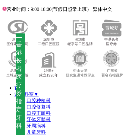
营业时间：9:00-18:00(节假日照常上班）
繁体中文
—
香
港
长
者
医
疗
首页
券
诊疗科室▼
指
口腔种植科
口腔修复科
定
口腔正畸科
牙
牙体牙髓科
科
牙周病科
儿童牙科
—