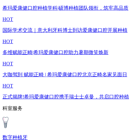
希玛爱康健口腔种植学科|硕博种植团队领衔，筑牢高品质
HOT
国际学术交流｜意大利牙科博士到访爱康健口腔开展种植
HOT
多维赋能正畸|希玛爱康健口腔助力暑期微笑焕新
HOT
大咖驾到 赋能正畸 | 希玛爱康健口腔北京正畸名家见面日
HOT
正式揭牌!希玛爱康健口腔携手瑞士士卓曼，共启口腔种植
科室服务
数字种植牙