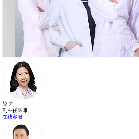
陸 卉
副主任医师
在线客服