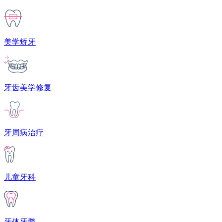
美学矫牙
牙齿美学修复
牙周病治疗
儿童牙科
牙体牙髓