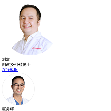
刘鑫
副教授/种植博士
在线客服
盧勇輝