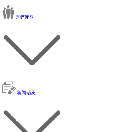
医师团队
新闻动态