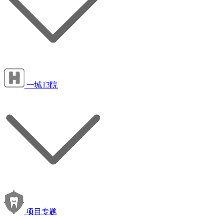
一城13院
项目专题