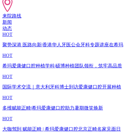
来院路线
新闻
动态
HOT
聚势深港 医路向新|香港华人牙医公会牙科专题讲座在希玛
HOT
希玛爱康健口腔种植学科|硕博种植团队领衔，筑牢高品质
HOT
国际学术交流｜意大利牙科博士到访爱康健口腔开展种植
HOT
多维赋能正畸|希玛爱康健口腔助力暑期微笑焕新
HOT
大咖驾到 赋能正畸 | 希玛爱康健口腔北京正畸名家见面日