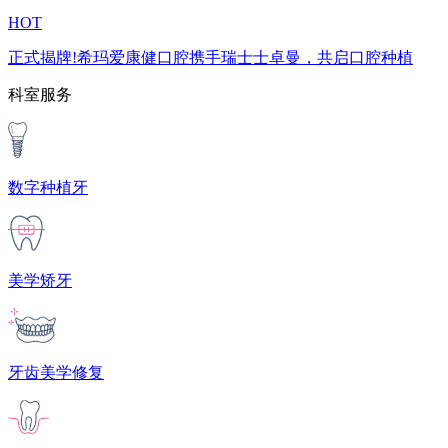
HOT
正式揭牌!希玛爱康健口腔携手瑞士士卓曼，共启口腔种植
科室服务
数字种植牙
美学矫牙
牙齿美学修复