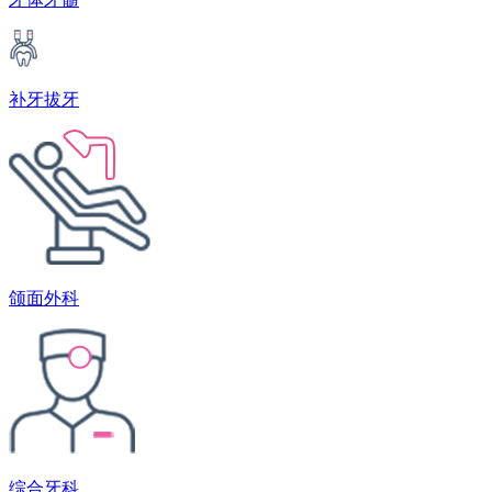
补牙拔牙
颌面外科
综合牙科