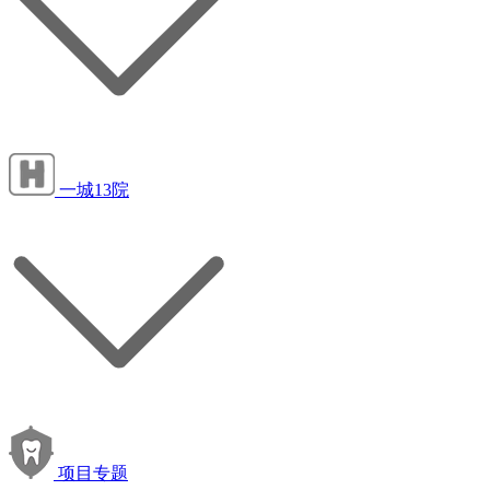
一城13院
项目专题