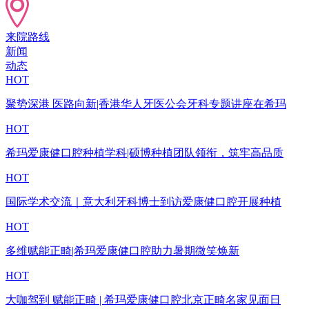
来院路线
新闻
动态
HOT
聚势深港 医路向新|香港华人牙医公会牙科专题讲座在希玛
HOT
希玛爱康健口腔种植学科|硕博种植团队领衔，筑牢高品质
HOT
国际学术交流｜意大利牙科博士到访爱康健口腔开展种植
HOT
多维赋能正畸|希玛爱康健口腔助力暑期微笑焕新
HOT
大咖驾到 赋能正畸 | 希玛爱康健口腔北京正畸名家见面日