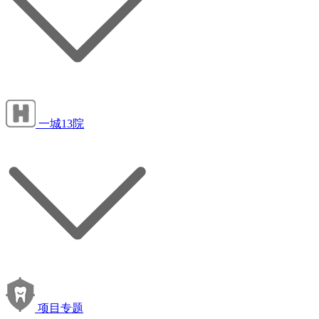
一城13院
项目专题