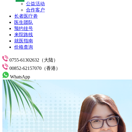
公益活动
合作客户
长者医疗劵
医生团队
预约挂号
来院路线
就医指南
价格查询
0755-61302632（大陆）
00852-62157070（香港）
WhatsApp