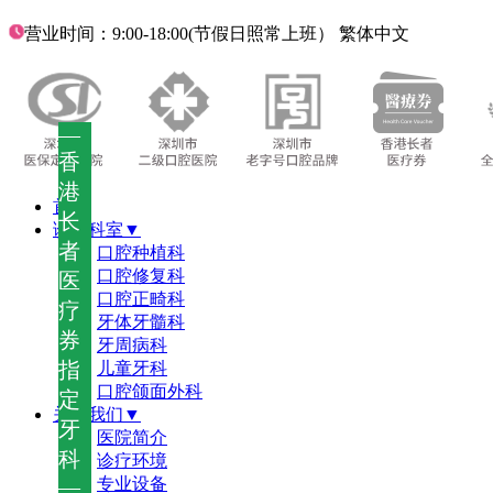
营业时间：9:00-18:00(节假日照常上班）
繁体中文
—
香
港
首页
长
诊疗科室▼
者
口腔种植科
口腔修复科
医
口腔正畸科
疗
牙体牙髓科
券
牙周病科
指
儿童牙科
口腔颌面外科
定
关于我们▼
牙
医院简介
科
诊疗环境
—
专业设备