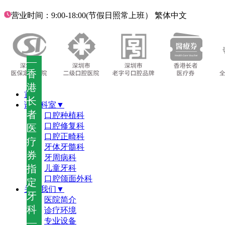
营业时间：9:00-18:00(节假日照常上班）
繁体中文
—
香
港
首页
长
诊疗科室▼
者
口腔种植科
口腔修复科
医
口腔正畸科
疗
牙体牙髓科
券
牙周病科
指
儿童牙科
口腔颌面外科
定
关于我们▼
牙
医院简介
科
诊疗环境
—
专业设备