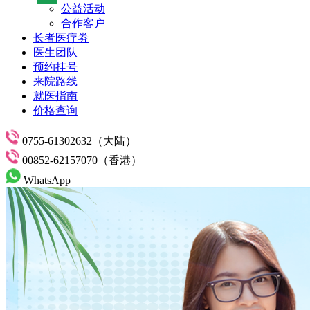
公益活动
合作客户
长者医疗劵
医生团队
预约挂号
来院路线
就医指南
价格查询
0755-61302632（大陆）
00852-62157070（香港）
WhatsApp