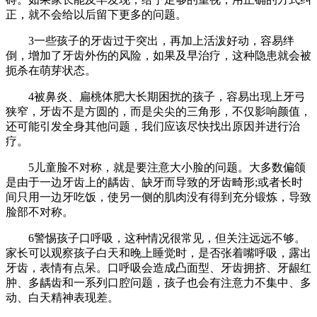
正，就不会给以后留下更多的问题。
3一些孩子的牙齿过于突出，再加上活泼好动，容易绊
倒，增加了牙齿外伤的风险，如果及早治疗，这种隐患就会被
扼杀在萌芽状态。
4被鼻炎、扁桃体肥大长期困扰的孩子，容易出现上牙弓
狭窄，牙齿不是方圆的，而是尖尖的三角形，不仅影响颜值，
还可能引发全身其他问题，我们应该尽快找出原因并进行治
疗。
5儿童脸不对称，就是要注意大小脸的问题。大多数偏颌
是由于一边牙齿上的龋齿、缺牙而导致的牙齿畸形;或者长时
间只用一边牙吃饭，使另一侧的肌肉没有得到充分锻炼，导致
脸部不对称。
6警惕孩子口呼吸，这种情况很常见，但关注远远不够。
家长可以观察孩子白天和晚上睡觉时，是否张着嘴呼吸，露出
牙齿，表情有点呆。口呼吸会造成凸面型、牙齿拥挤、牙龈红
肿、多龋齿和一系列口腔问题，孩子也会有注意力不集中、多
动、白天精神表现差。