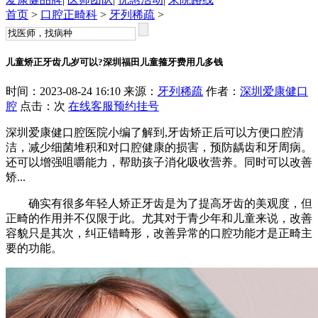
首页
>
口腔正畸科
>
牙列稀疏
>
儿童矫正牙齿几岁可以?深圳福田儿童箍牙费用几多钱
时间：2023-08-24 16:10 来源：
牙列稀疏
作者：
深圳爱康健口
腔
点击：
次
在线客服
预约挂号
深圳爱康健口腔医院小编了解到,牙齿矫正后可以方便口腔清
洁，减少细菌堆积和对口腔健康的损害，预防龋齿和牙周病。
还可以增强咀嚼能力，帮助孩子消化吸收营养。同时可以改善
矫...
确实有很多年轻人矫正牙齿是为了提高牙齿的美观度，但
正畸的作用并不仅限于此。尤其对于青少年和儿童来说，改善
容貌只是其次，纠正错畸形，改善异常的口腔功能才是正畸主
要的功能。