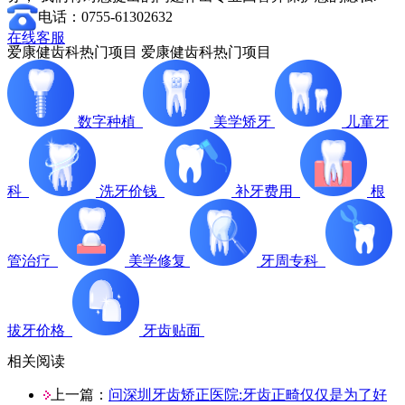
电话：0755-61302632
在线客服
爱康健齿科热门项目
爱康健齿科热门项目
数字种植
美学矫牙
儿童牙
科
洗牙价钱
补牙费用
根
管治疗
美学修复
牙周专科
拔牙价格
牙齿贴面
相关阅读
上一篇：
问深圳牙齿矫正医院:牙齿正畸仅仅是为了好