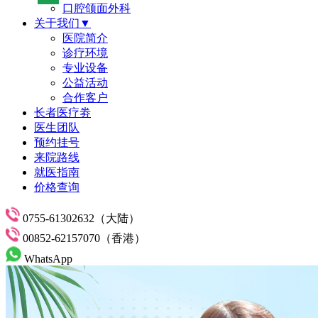
口腔颌面外科
关于我们▼
医院简介
诊疗环境
专业设备
公益活动
合作客户
长者医疗劵
医生团队
预约挂号
来院路线
就医指南
价格查询
0755-61302632（大陆）
00852-62157070（香港）
WhatsApp