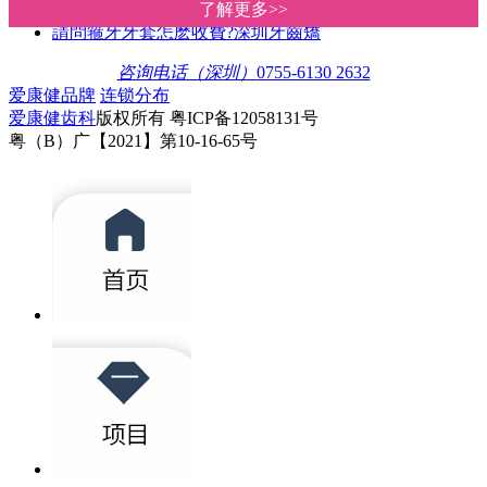
愛康健口腔醫院牙齒矯正有活動嗎
了解更多>>
了解更多>>
請問箍牙牙套怎麽收費?深圳牙齒矯
咨询电话（深圳）
0755-6130 2632
爱康健品牌
连锁分布
爱康健齿科
版权所有 粤ICP备12058131号
粤（B）广【2021】第10-16-65号