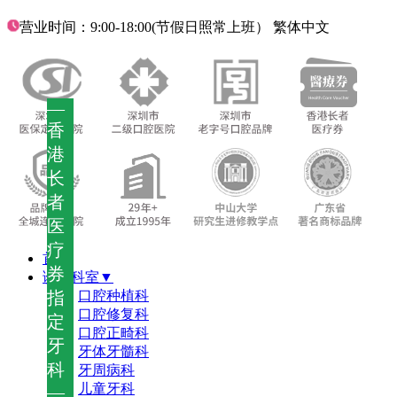
营业时间：9:00-18:00(节假日照常上班）
繁体中文
—
香
港
长
者
医
疗
首页
券
诊疗科室▼
指
口腔种植科
口腔修复科
定
口腔正畸科
牙
牙体牙髓科
科
牙周病科
儿童牙科
—