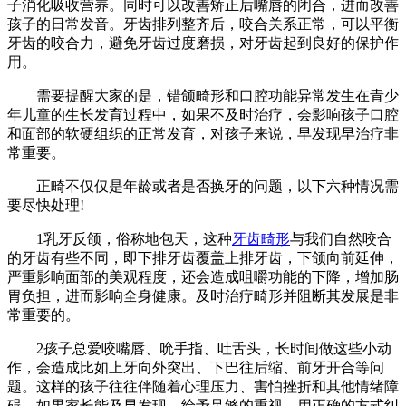
子消化吸收营养。同时可以改善矫正后嘴唇的闭合，进而改善
孩子的日常发音。牙齿排列整齐后，咬合关系正常，可以平衡
牙齿的咬合力，避免牙齿过度磨损，对牙齿起到良好的保护作
用。
需要提醒大家的是，错颌畸形和口腔功能异常发生在青少
年儿童的生长发育过程中，如果不及时治疗，会影响孩子口腔
和面部的软硬组织的正常发育，对孩子来说，早发现早治疗非
常重要。
正畸不仅仅是年龄或者是否换牙的问题，以下六种情况需
要尽快处理!
1乳牙反颌，俗称地包天，这种
牙齿畸形
与我们自然咬合
的牙齿有些不同，即下排牙齿覆盖上排牙齿，下颌向前延伸，
严重影响面部的美观程度，还会造成咀嚼功能的下降，增加肠
胃负担，进而影响全身健康。及时治疗畸形并阻断其发展是非
常重要的。
2孩子总爱咬嘴唇、吮手指、吐舌头，长时间做这些小动
作，会造成比如上牙向外突出、下巴往后缩、前牙开合等问
题。这样的孩子往往伴随着心理压力、害怕挫折和其他情绪障
碍。如果家长能及早发现，给予足够的重视，用正确的方式纠