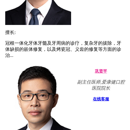
擅长:
冠根一体化牙体牙髓及牙周病的诊疗，复杂牙的拔除，牙
体缺损的嵌体修复，以及烤瓷冠、义齿的修复等方面的诊
治...
巩贤平
副主任医师,爱康健口腔
医院院长
在线客服