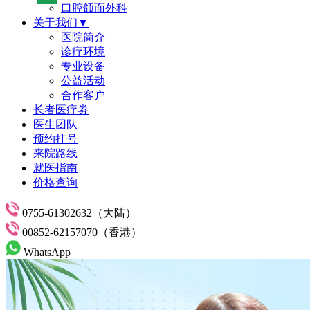
口腔颌面外科
关于我们▼
医院简介
诊疗环境
专业设备
公益活动
合作客户
长者医疗劵
医生团队
预约挂号
来院路线
就医指南
价格查询
0755-61302632（大陆）
00852-62157070（香港）
WhatsApp