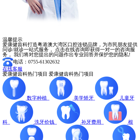
温馨提示
爱康健齿科打造粤港澳大湾区口腔连锁品牌，为市民朋友提供
问诊/就诊一站式服务， 点击在线咨询即获得一对一的咨询服
务， 我们将对您提出的问题作出专业回答并保护您的隐私!
电话：0755-61302632
在线客服
爱康健齿科热门项目
爱康健齿科热门项目
数字种植
美学矫牙
儿童牙
科
洗牙价钱
补牙费用
根