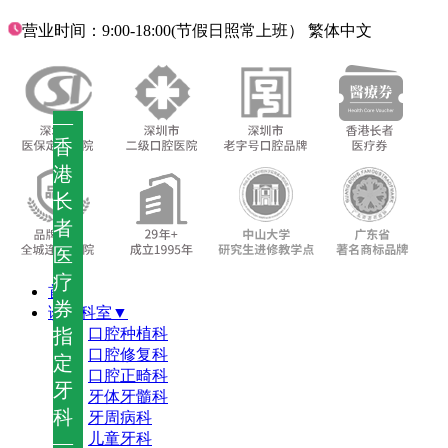
营业时间：9:00-18:00(节假日照常上班）
繁体中文
—
香
港
长
者
医
疗
首页
券
诊疗科室▼
指
口腔种植科
口腔修复科
定
口腔正畸科
牙
牙体牙髓科
科
牙周病科
儿童牙科
—