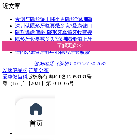
近文章
舌侧与隐形矫正哪个更隐形?深圳隐
深圳做隱形牙箍要幾多塊?愛康健口
隱形矯齒價格?隱形牙套箍牙收費幾
隱形牙套要戴多久?深圳隱形矯正牙
透明cool牙幾錢?深圳愛康健牙科隱形
了解更多>>
了解更多>>
请问爱康健牙科中心隐形牙套咬胶
咨询电话（深圳）
0755-6130 2632
爱康健品牌
连锁分布
爱康健齿科
版权所有 粤ICP备12058131号
粤（B）广【2021】第10-16-65号