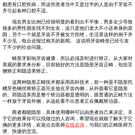
都患有口腔疾病，而这些患者当中又是过半的人是由于牙齿不
齐引起各种口腔不适。
现在男女比例已经很明显的看到出不平衡，男多女少导致
很多的男性朋友找不到女友，这只是他们老大不小还单身的原
因，另个一个就是牙齿不齐被女方拒绝，生活里这样的例子并
不少见，电台还报过相关的新闻。 这说明牙齿畸形已经引发
了不少的社会问题。
畸形牙影响牙齿健康，所以必须及时进行矫正。从大家对
美观的要求来分析，目前较好的方法是隐形牙齿正畸，包括舌
侧矫正和隐适美矫正。
这两种隐形正畸技术都采用高科技术，前一种是不隐形托
槽牙色钢丝将矫正器完全放在牙齿内侧，从外面看它是隐形
的。而隐适美而是整个矫治器都是透明的，跟普通的正畸方法
一样放于牙齿外侧，从远处看不出患者正在佩戴矫治器。
两者都能隐形，具体使用哪种可以由患者自己来决定。关
于它的效果你可以找做过的人咨询，希望现在就能了解关于它
俩的更多详情，欢迎点击医师
在线咨询
，与我们的正畸医师方
便、快捷的交流。