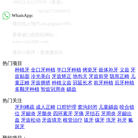
00852-62157070（香港）
+8614775988935
WhatsApp:
微信线上预约:aikangjian1995
爱康健口腔医院网站：
www.ckj1000.com
微信小程序：爱康健齿科
热门项目
种植牙
全口牙种植
半口牙种植
烤瓷牙
嵌体补牙
义齿
牙
齿贴面
冷光美白
牙齿矫正
地包天
牙齿前突
隐形正畸
儿
童正畸
牙齿拥挤
种植义齿
冠延长术
前牙种植
后牙种植
多颗牙种植
智齿冠周炎
龋齿
热门关注
牙列稀疏
成人正畸
口腔护理
窝沟封闭
儿童龋齿
咬合错
位
牙龈炎
牙髓炎
四环素牙
牙痛
牙结石
牙周炎
牙龈出
血
牙齿松动
牙齿填充
根管治疗
拔牙
镶牙
洗牙
补牙
氟
斑牙
预约项目：