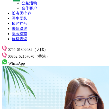
公益活动
合作客户
长者医疗劵
医生团队
预约挂号
来院路线
就医指南
价格查询
0755-61302632（大陆）
00852-62157070（香港）
WhatsApp