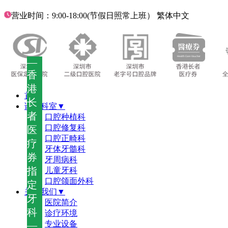
营业时间：9:00-18:00(节假日照常上班）
繁体中文
—
香
港
首页
长
诊疗科室▼
者
口腔种植科
口腔修复科
医
口腔正畸科
疗
牙体牙髓科
券
牙周病科
指
儿童牙科
口腔颌面外科
定
关于我们▼
牙
医院简介
科
诊疗环境
—
专业设备