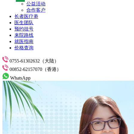
公益活动
合作客户
长者医疗劵
医生团队
预约挂号
来院路线
就医指南
价格查询
0755-61302632（大陆）
00852-62157070（香港）
WhatsApp