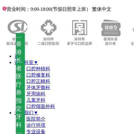
营业时间：9:00-18:00(节假日照常上班）
繁体中文
—
香
港
首页
长
诊疗科室▼
者
口腔种植科
口腔修复科
医
口腔正畸科
疗
牙体牙髓科
券
牙周病科
指
儿童牙科
口腔颌面外科
定
关于我们▼
牙
医院简介
科
诊疗环境
—
专业设备