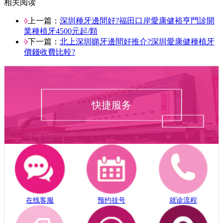
相关阅读
上一篇：
深圳種牙邊間好?福田口岸愛康健裕亨門診開
業種植牙4500元起/顆
下一篇：
北上深圳睇牙邊間好推介?深圳愛康健種植牙
價錢收費比較?
快捷服务
在线客服
预约挂号
就诊流程