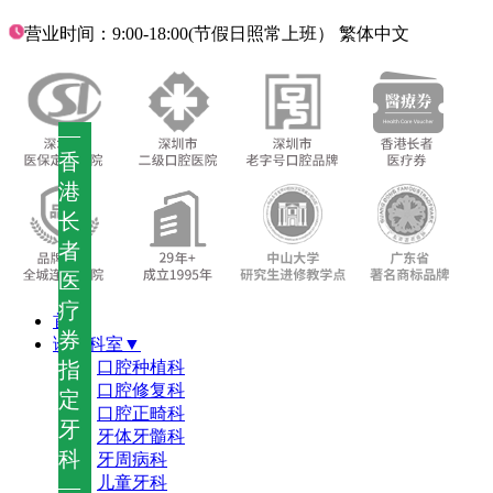
营业时间：9:00-18:00(节假日照常上班）
繁体中文
—
香
港
长
者
医
疗
首页
券
诊疗科室▼
指
口腔种植科
口腔修复科
定
口腔正畸科
牙
牙体牙髓科
科
牙周病科
儿童牙科
—