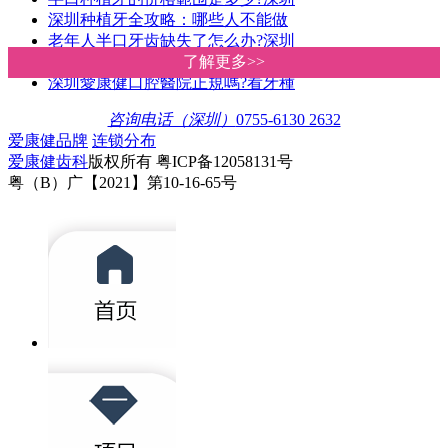
深圳种植牙全攻略：哪些人不能做
老年人半口牙齿缺失了怎么办?深圳
缺了多颗或半口牙，需要种多少颗
了解更多>>
了解更多>>
深圳愛康健口腔醫院正規嗎?看牙種
咨询电话（深圳）
0755-6130 2632
爱康健品牌
连锁分布
爱康健齿科
版权所有 粤ICP备12058131号
粤（B）广【2021】第10-16-65号