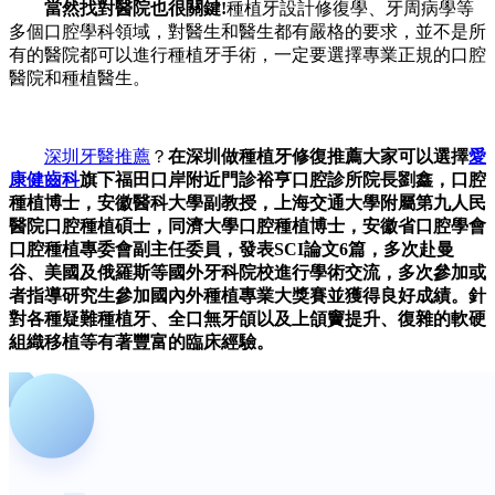
當然找對醫院也很關鍵!
種植牙設計修復學、牙周病學等
多個口腔學科領域，對醫生和醫生都有嚴格的要求，並不是所
有的醫院都可以進行種植牙手術，一定要選擇專業正規的口腔
醫院和種植醫生。
深圳牙醫推薦
？
在深圳做種植牙修復推薦大家可以選擇
愛
康健齒科
旗下福田口岸附近門診裕亨口腔診所院長劉鑫，口腔
種植博士，安徽醫科大學副教授，上海交通大學附屬第九人民
醫院口腔種植碩士，同濟大學口腔種植博士，安徽省口腔學會
口腔種植專委會副主任委員，發表SCI論文6篇，多次赴曼
谷、美國及俄羅斯等國外牙科院校進行學術交流，多次參加或
者指導研究生參加國內外種植專業大獎賽並獲得良好成績。針
對各種疑難種植牙、全口無牙頜以及上頜竇提升、復雜的軟硬
組織移植等有著豐富的臨床經驗。