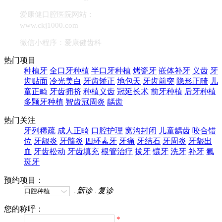
爱康健口腔医院网站：
www.ckj1000.com
微信小程序：爱康健齿科
热门项目
种植牙
全口牙种植
半口牙种植
烤瓷牙
嵌体补牙
义齿
牙
齿贴面
冷光美白
牙齿矫正
地包天
牙齿前突
隐形正畸
儿
童正畸
牙齿拥挤
种植义齿
冠延长术
前牙种植
后牙种植
多颗牙种植
智齿冠周炎
龋齿
热门关注
牙列稀疏
成人正畸
口腔护理
窝沟封闭
儿童龋齿
咬合错
位
牙龈炎
牙髓炎
四环素牙
牙痛
牙结石
牙周炎
牙龈出
血
牙齿松动
牙齿填充
根管治疗
拔牙
镶牙
洗牙
补牙
氟
斑牙
预约项目：
新诊
复诊
您的称呼：
*