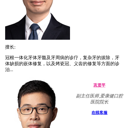
擅长:
冠根一体化牙体牙髓及牙周病的诊疗，复杂牙的拔除，牙
体缺损的嵌体修复，以及烤瓷冠、义齿的修复等方面的诊
治...
巩贤平
副主任医师,爱康健口腔
医院院长
在线客服