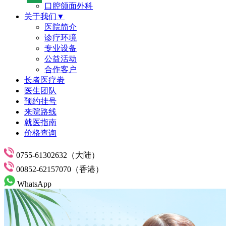
口腔颌面外科
关于我们▼
医院简介
诊疗环境
专业设备
公益活动
合作客户
长者医疗劵
医生团队
预约挂号
来院路线
就医指南
价格查询
0755-61302632（大陆）
00852-62157070（香港）
WhatsApp