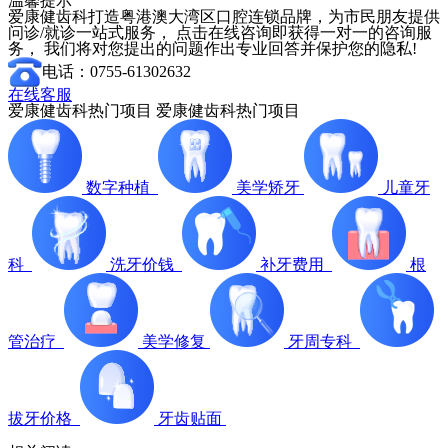
温馨提示
爱康健齿科打造粤港澳大湾区口腔连锁品牌，为市民朋友提供
问诊/就诊一站式服务， 点击在线咨询即获得一对一的咨询服
务， 我们将对您提出的问题作出专业回答并保护您的隐私!
电话：0755-61302632
在线客服
爱康健齿科热门项目
爱康健齿科热门项目
数字种植
美学矫牙
儿童牙
科
洗牙价钱
补牙费用
根
管治疗
美学修复
牙周专科
拔牙价格
牙齿贴面