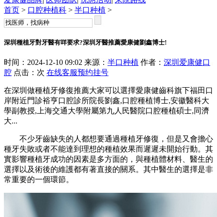
首页
>
口腔种植科
>
半口种植
>
深圳種植牙對牙醫有咩要求?深圳牙醫推薦愛康健劉鑫博士!
时间：2024-12-10 09:02 来源：
半口种植
作者：
深圳爱康健口
腔
点击：
次
在线客服
预约挂号
在深圳做種植牙修復推薦大家可以選擇愛康健齒科旗下福田口
岸附近門診裕亨口腔診所院長劉鑫,口腔種植博士,安徽醫科大
學副教授,上海交通大學附屬第九人民醫院口腔種植碩士,同濟
大...
不少牙齒缺失的人都想要通過種植牙修復，但是又會擔心
種牙失敗或者不能達到理想的種植效果而遲遲未開始行動。其
實影響種植牙成功的因素是多方面的，與種植體材料、醫生的
選擇以及術後的維護都有著直接的關系。其中醫生的選擇是非
常重要的一個環節。