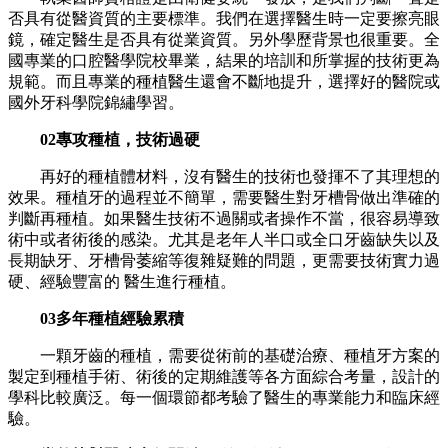
否具有從醫資質的主要標準。我們在選擇醫生時一定要擦亮眼
鏡，確定醫生是否具有從業資質。另外學歷背景也很重要。全
國專業的口腔醫學院校畢業，結果的培訓和所掌握的技術更為
規範。而且專業的種植醫生還會不斷地提升，選擇好的醫院或
國外牙科學院錦繡學習。
02專攻種植，技術過硬
再好的種植體材料，沒有醫生的技術也發揮不了其理想的
效果。種植牙的過程並不簡單，需要醫生對牙槽骨做出準確的
判斷再種植。如果醫生技術不過關或者操作不當，很容易導致
術中或者術後的感染。尤其是老年人半口或全口牙齒缺失以及
長期缺牙、牙槽骨萎縮等復雜疑難的問題，更需要技術實力過
硬、經驗豐富的 醫生進行種植。
03多年種植經驗累積
一顆牙齒的種植，需要從術前的基礎治療、種植牙方案的
製定到種植手術、術後的定期維護等各方面綜合考量，設計的
學科比較廣泛。每一個環節都考驗了醫生的專業能力和臨床經
驗。