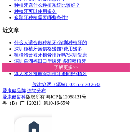
种植牙选什么种植系统比较好？
种植牙可以使用多久
多颗牙种植需要哪些条件?
近文章
什么人适合做种植牙?深圳种植牙的
深圳種植牙齒價格幾錢?費用幾多
種植體會被牙槽骨排斥嗎?深圳愛康
深圳羅湖福田口岸睇牙 多顆種植牙
2024深圳牙科診所睇牙醫種植牙收費
了解更多>>
了解更多>>
港人睇牙推薦深圳種牙邊間好?植牙
咨询电话（深圳）
0755-6130 2632
爱康健品牌
连锁分布
爱康健齿科
版权所有 粤ICP备12058131号
粤（B）广【2021】第10-16-65号