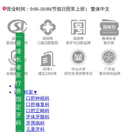
营业时间：9:00-18:00(节假日照常上班）
繁体中文
—
香
港
长
者
医
疗
首页
券
诊疗科室▼
指
口腔种植科
口腔修复科
定
口腔正畸科
牙
牙体牙髓科
科
牙周病科
儿童牙科
—