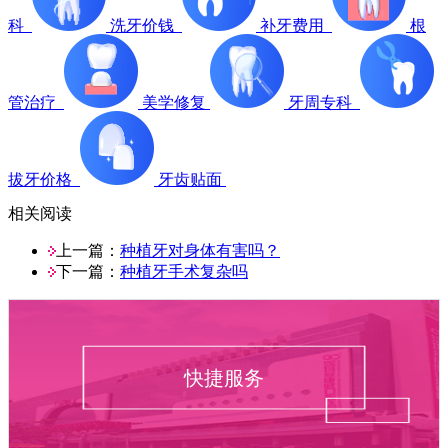
科
洗牙价钱
补牙费用
根
管治疗
美学修复
牙周专科
拔牙价格
牙齿贴面
相关阅读
上一篇：
种植牙对身体有害吗？
下一篇：
种植牙手术复杂吗
快捷服务