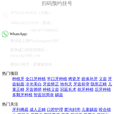
扫码预约挂号
0755-61302632（大陆）
00852-62157070（香港）
+8614775988935
WhatsApp:
微信线上预约:aikangjian1995
爱康健口腔医院网站：
www.ckj1000.com
微信小程序：爱康健齿科
热门项目
种植牙
全口牙种植
半口牙种植
烤瓷牙
嵌体补牙
义齿
牙
齿贴面
冷光美白
牙齿矫正
地包天
牙齿前突
隐形正畸
儿
童正畸
牙齿拥挤
种植义齿
冠延长术
前牙种植
后牙种植
多颗牙种植
智齿冠周炎
龋齿
热门关注
牙列稀疏
成人正畸
口腔护理
窝沟封闭
儿童龋齿
咬合错