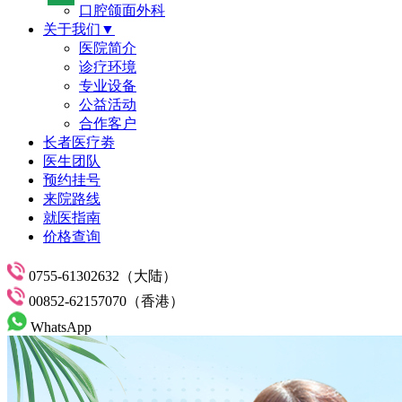
口腔颌面外科
关于我们▼
医院简介
诊疗环境
专业设备
公益活动
合作客户
长者医疗劵
医生团队
预约挂号
来院路线
就医指南
价格查询
0755-61302632（大陆）
00852-62157070（香港）
WhatsApp