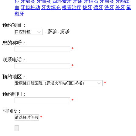
位
牙龈炎
牙髓炎
四环素牙
牙痛
牙结石
牙周炎
牙龈出
血
牙齿松动
牙齿填充
根管治疗
拔牙
镶牙
洗牙
补牙
氟
斑牙
预约项目：
新诊
复诊
您的称呼：
*
联系电话：
*
预约地区：
*
预约时间：
*
时间段：
*