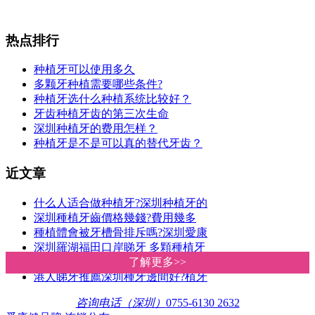
热点排行
种植牙可以使用多久
多颗牙种植需要哪些条件?
种植牙选什么种植系统比较好？
牙齿种植牙齿的第三次生命
深圳种植牙的费用怎样？
种植牙是不是可以真的替代牙齿？
近文章
什么人适合做种植牙?深圳种植牙的
深圳種植牙齒價格幾錢?費用幾多
種植體會被牙槽骨排斥嗎?深圳愛康
深圳羅湖福田口岸睇牙 多顆種植牙
2024深圳牙科診所睇牙醫種植牙收費
了解更多>>
了解更多>>
港人睇牙推薦深圳種牙邊間好?植牙
咨询电话（深圳）
0755-6130 2632