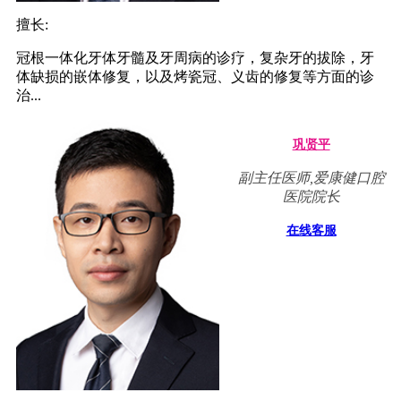
擅长:
冠根一体化牙体牙髓及牙周病的诊疗，复杂牙的拔除，牙
体缺损的嵌体修复，以及烤瓷冠、义齿的修复等方面的诊
治...
巩贤平
副主任医师,爱康健口腔
医院院长
在线客服