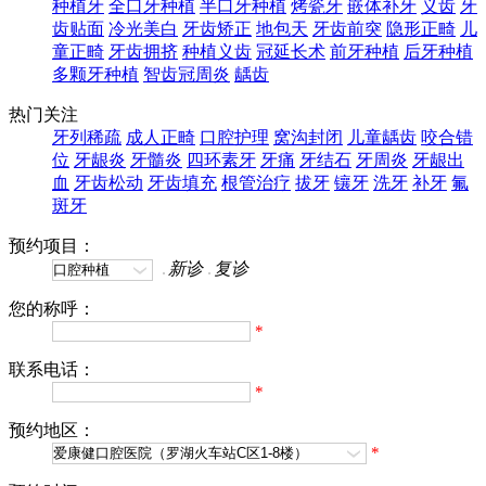
种植牙
全口牙种植
半口牙种植
烤瓷牙
嵌体补牙
义齿
牙
齿贴面
冷光美白
牙齿矫正
地包天
牙齿前突
隐形正畸
儿
童正畸
牙齿拥挤
种植义齿
冠延长术
前牙种植
后牙种植
多颗牙种植
智齿冠周炎
龋齿
热门关注
牙列稀疏
成人正畸
口腔护理
窝沟封闭
儿童龋齿
咬合错
位
牙龈炎
牙髓炎
四环素牙
牙痛
牙结石
牙周炎
牙龈出
血
牙齿松动
牙齿填充
根管治疗
拔牙
镶牙
洗牙
补牙
氟
斑牙
预约项目：
新诊
复诊
您的称呼：
*
联系电话：
*
预约地区：
*