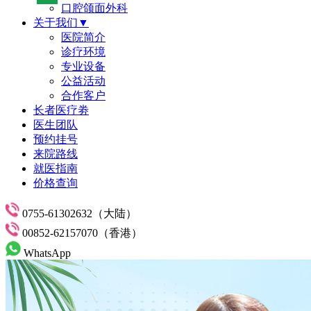
口腔颌面外科
关于我们▼
医院简介
诊疗环境
专业设备
公益活动
合作客户
长者医疗劵
医生团队
预约挂号
来院路线
就医指南
价格查询
0755-61302632（大陆）
00852-62157070（香港）
WhatsApp