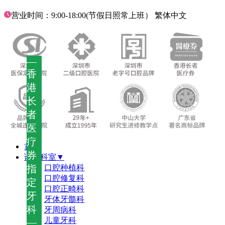
营业时间：9:00-18:00(节假日照常上班）
繁体中文
—
香
港
长
者
医
疗
首页
券
诊疗科室▼
指
口腔种植科
口腔修复科
定
口腔正畸科
牙
牙体牙髓科
科
牙周病科
儿童牙科
—