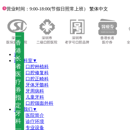
营业时间：9:00-18:00(节假日照常上班）
繁体中文
—
香
港
首页
长
诊疗科室▼
者
口腔种植科
口腔修复科
医
口腔正畸科
疗
牙体牙髓科
券
牙周病科
指
儿童牙科
口腔颌面外科
定
关于我们▼
牙
医院简介
科
诊疗环境
—
专业设备