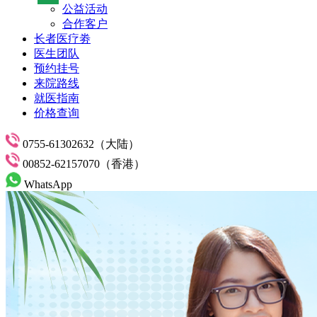
公益活动
合作客户
长者医疗劵
医生团队
预约挂号
来院路线
就医指南
价格查询
0755-61302632（大陆）
00852-62157070（香港）
WhatsApp