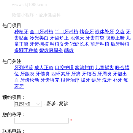
www.ckj1000.com
微信小程序：爱康健齿科
热门项目
种植牙
全口牙种植
半口牙种植
烤瓷牙
嵌体补牙
义齿
牙
齿贴面
冷光美白
牙齿矫正
地包天
牙齿前突
隐形正畸
儿
童正畸
牙齿拥挤
种植义齿
冠延长术
前牙种植
后牙种植
多颗牙种植
智齿冠周炎
龋齿
热门关注
牙列稀疏
成人正畸
口腔护理
窝沟封闭
儿童龋齿
咬合错
位
牙龈炎
牙髓炎
四环素牙
牙痛
牙结石
牙周炎
牙龈出
血
牙齿松动
牙齿填充
根管治疗
拔牙
镶牙
洗牙
补牙
氟
斑牙
预约项目：
新诊
复诊
您的称呼：
*
联系电话：