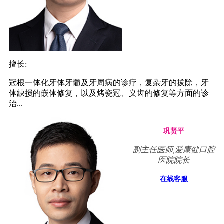
擅长:
冠根一体化牙体牙髓及牙周病的诊疗，复杂牙的拔除，牙
体缺损的嵌体修复，以及烤瓷冠、义齿的修复等方面的诊
治...
巩贤平
副主任医师,爱康健口腔
医院院长
在线客服