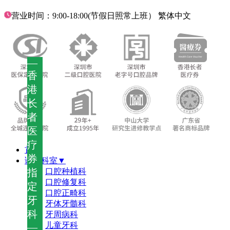
营业时间：9:00-18:00(节假日照常上班）
繁体中文
—
香
港
长
者
医
疗
首页
券
诊疗科室▼
指
口腔种植科
口腔修复科
定
口腔正畸科
牙
牙体牙髓科
科
牙周病科
儿童牙科
—