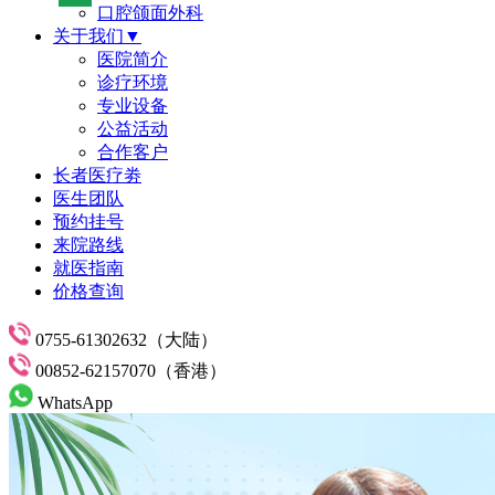
口腔颌面外科
关于我们▼
医院简介
诊疗环境
专业设备
公益活动
合作客户
长者医疗劵
医生团队
预约挂号
来院路线
就医指南
价格查询
0755-61302632（大陆）
00852-62157070（香港）
WhatsApp