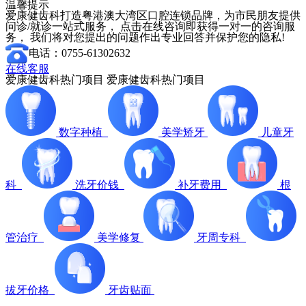
温馨提示
爱康健齿科打造粤港澳大湾区口腔连锁品牌，为市民朋友提供
问诊/就诊一站式服务， 点击在线咨询即获得一对一的咨询服
务， 我们将对您提出的问题作出专业回答并保护您的隐私!
电话：0755-61302632
在线客服
爱康健齿科热门项目
爱康健齿科热门项目
数字种植
美学矫牙
儿童牙
科
洗牙价钱
补牙费用
根
管治疗
美学修复
牙周专科
拔牙价格
牙齿贴面