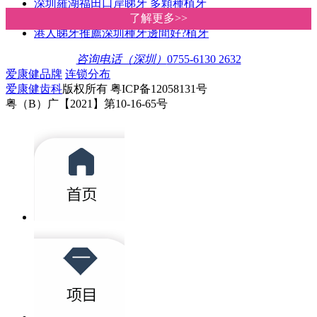
深圳羅湖福田口岸睇牙 多顆種植牙
2024深圳牙科診所睇牙醫種植牙收費
了解更多>>
了解更多>>
港人睇牙推薦深圳種牙邊間好?植牙
咨询电话（深圳）
0755-6130 2632
爱康健品牌
连锁分布
爱康健齿科
版权所有 粤ICP备12058131号
粤（B）广【2021】第10-16-65号