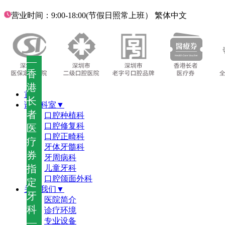
营业时间：9:00-18:00(节假日照常上班）
繁体中文
—
香
港
首页
长
诊疗科室▼
者
口腔种植科
口腔修复科
医
口腔正畸科
疗
牙体牙髓科
券
牙周病科
指
儿童牙科
口腔颌面外科
定
关于我们▼
牙
医院简介
科
诊疗环境
—
专业设备