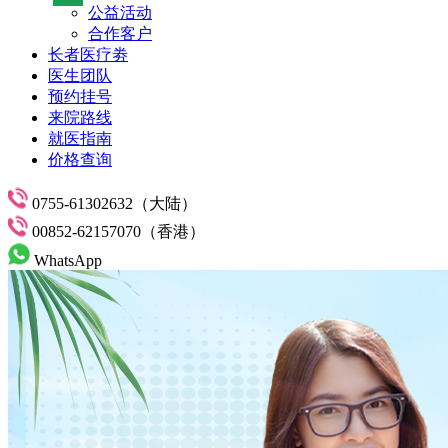
公益活动
合作客户
长者医疗劵
医生团队
预约挂号
来院路线
就医指南
价格查询
0755-61302632（大陆）
00852-62157070（香港）
WhatsApp