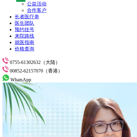
公益活动
合作客户
长者医疗劵
医生团队
预约挂号
来院路线
就医指南
价格查询
0755-61302632（大陆）
00852-62157070（香港）
WhatsApp