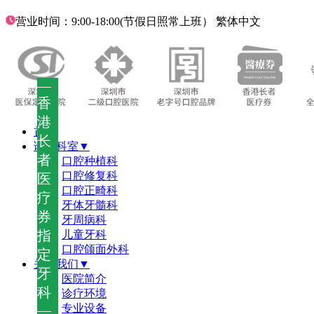
营业时间：9:00-18:00(节假日照常上班）
繁体中文
—
香
港
首页
长
诊疗科室▼
者
口腔种植科
口腔修复科
医
口腔正畸科
疗
牙体牙髓科
券
牙周病科
指
儿童牙科
口腔颌面外科
定
关于我们▼
牙
医院简介
科
诊疗环境
—
专业设备