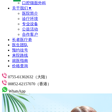
口腔颌面外科
关于我们▼
医院简介
诊疗环境
专业设备
公益活动
合作客户
长者医疗劵
医生团队
预约挂号
来院路线
就医指南
价格查询
0755-61302632（大陆）
00852-62157070（香港）
WhatsApp