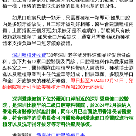
橋一樣，橋樁的數量取決於橋的長度和地基的穩固性。
如果口腔裏只缺一顆牙，只需要種植一顆即可;如果口腔
內是多顆牙齒缺失，且三顆牙齒剛好相鄰，醫生會建議種植兩
顆，上面搭配三個牙冠;如果缺牙是不連續的，那麽就只有缺
幾顆就種幾顆了;如果全口牙齒缺失，通常只需要4至6顆種植
體來支撐負重半口無牙頜修復體。
深圳種植牙收費
?30年深圳老字號牙科連鎖品牌愛康健齒
科，旗下共有12家口腔醫院及門診，口腔種植科作為愛康健重
點科室之一，醫師團隊由種植學科帶頭人盧勇輝、種植博士劉
鑫以及種植專業副主任代堂華等組成，開展單顆、多顆及半口
和全口牙齒缺失的種植牙修復。
即日起至2024年12月31日，預
約到院種牙可享歐美種植牙每顆減2000元的活動。
深圳愛康健旗下位於羅湖口岸附近的深圳愛康健口腔醫
院，是深圳比較早的二級口腔專科醫院，於2024年2月被納入
香港長者醫療券試點計劃，同年8月已全面啟用香港長者醫療
券，符合標準的香港長者可持醫療券到愛康健口腔醫院進行種
植牙以及洗牙補牙拔牙等牙科治療與修復。
推薦閱讀：
愛康健口腔醫院價目表