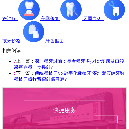
管治疗
美学修复
牙周专科
拔牙价格
牙齿贴面
相关阅读
上一篇：
深圳種牙討論：長者種牙多少錢?愛康健口腔
醫療券種一隻幾錢?
下一篇：
傳統種植牙VS數字化種植牙 深圳愛康健牙醫
種植牙齒收費價錢價目表?
快捷服务