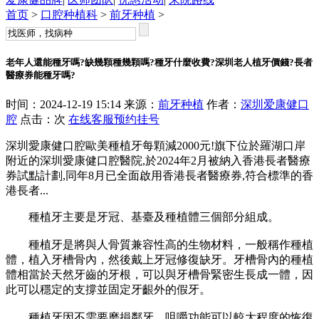
首页
>
口腔种植科
>
前牙种植
>
老年人還能種牙嗎?缺幾顆種幾顆嗎?種牙什麼收費?深圳老人植牙價錢?長者
醫療券能種牙嗎?
时间：2024-12-19 15:14 来源：
前牙种植
作者：
深圳爱康健口
腔
点击：
次
在线客服
预约挂号
深圳愛康健口腔歐美種植牙每顆減2000元!旗下位於羅湖口岸
附近的深圳愛康健口腔醫院,於2024年2月被納入香港長者醫療
券試點計劃,同年8月已全面啟用香港長者醫療券,符合標準的香
港長者...
種植牙主要是牙冠、基臺及種植體三個部分組成。
種植牙是將與人骨質兼容性高的生物材料，一般稱作種植
體，植入牙槽骨內，然後戴上牙冠修復缺牙。牙槽骨內的種植
體相當於天然牙齒的牙根，可以與牙槽骨緊密生長成一體，因
此可以穩定的支撐並固定牙齦外的假牙。
種植牙因不需要磨損鄰牙、咀嚼功能可以較大程度的恢復