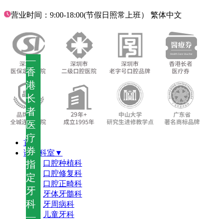
营业时间：9:00-18:00(节假日照常上班）
繁体中文
—
香
港
长
者
医
疗
首页
券
诊疗科室▼
指
口腔种植科
口腔修复科
定
口腔正畸科
牙
牙体牙髓科
科
牙周病科
儿童牙科
—