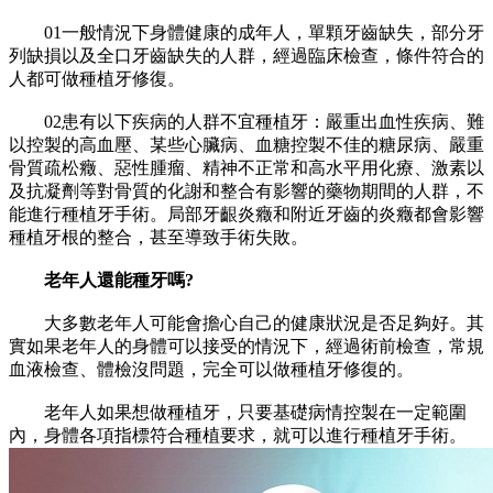
01一般情況下身體健康的成年人，單顆牙齒缺失，部分牙
列缺損以及全口牙齒缺失的人群，經過臨床檢查，條件符合的
人都可做種植牙修復。
02患有以下疾病的人群不宜種植牙：嚴重出血性疾病、難
以控製的高血壓、某些心臟病、血糖控製不佳的糖尿病、嚴重
骨質疏松癥、惡性腫瘤、精神不正常和高水平用化療、激素以
及抗凝劑等對骨質的化謝和整合有影響的藥物期間的人群，不
能進行種植牙手術。局部牙齦炎癥和附近牙齒的炎癥都會影響
種植牙根的整合，甚至導致手術失敗。
老年人還能種牙嗎?
大多數老年人可能會擔心自己的健康狀況是否足夠好。其
實如果老年人的身體可以接受的情況下，經過術前檢查，常規
血液檢查、體檢沒問題，完全可以做種植牙修復的。
老年人如果想做種植牙，只要基礎病情控製在一定範圍
內，身體各項指標符合種植要求，就可以進行種植牙手術。