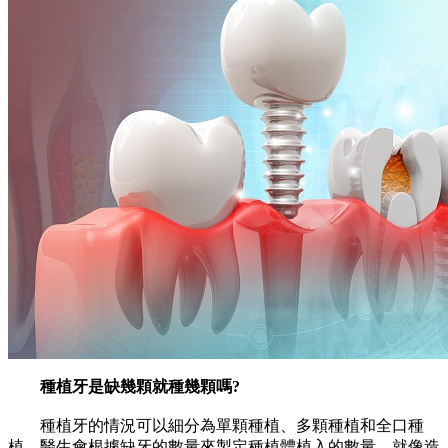
種植牙是缺幾顆就種幾顆嗎?
種植牙的情況可以細分為單顆種植、多顆種植和全口種
植。醫生會根據缺牙的數量來製定種植體植入的數量，就像造