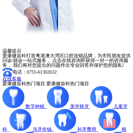
温馨提示
爱康健齿科打造粤港澳大湾区口腔连锁品牌，为市民朋友提供
问诊/就诊一站式服务， 点击在线咨询即获得一对一的咨询服
务， 我们将对您提出的问题作出专业回答并保护您的隐私!
电话：0755-61302632
在线客服
爱康健齿科热门项目
爱康健齿科热门项目
数字种植
美学矫牙
儿童牙
科
洗牙价钱
补牙费用
根