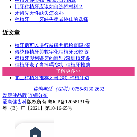
种植牙多少钱 9880元较划算
门牙种植牙应该如何选择材料？
牙齿先天性缺失怎么办
种植牙——牙缺失患者较佳的选择
近文章
植牙后可以进行核磁共振检查吗?深
傳統種植牙與數字化種植牙比較!深
種植牙與烤瓷牙的區別?深圳植牙多
種植牙老了會掉嗎?深圳種植牙推薦
傳統種植牙VS數字化種植牙 深圳愛
了解更多>>
了解更多>>
北上种植牙推荐牙科 深圳种植牙边
咨询电话（深圳）
0755-6130 2632
爱康健品牌
连锁分布
爱康健齿科
版权所有 粤ICP备12058131号
粤（B）广【2021】第10-16-65号