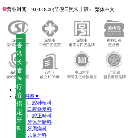
营业时间：9:00-18:00(节假日照常上班）
繁体中文
—
香
港
长
者
医
疗
首页
券
诊疗科室▼
指
口腔种植科
口腔修复科
定
口腔正畸科
牙
牙体牙髓科
科
牙周病科
儿童牙科
—