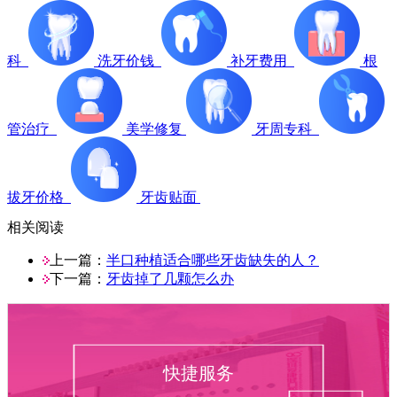
科
洗牙价钱
补牙费用
根
管治疗
美学修复
牙周专科
拔牙价格
牙齿贴面
相关阅读
上一篇：
半口种植适合哪些牙齿缺失的人？
下一篇：
牙齿掉了几颗怎么办
快捷服务