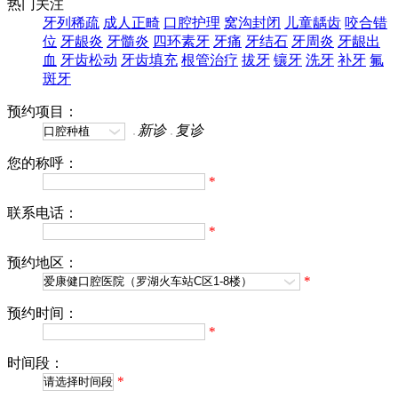
热门关注
牙列稀疏
成人正畸
口腔护理
窝沟封闭
儿童龋齿
咬合错
位
牙龈炎
牙髓炎
四环素牙
牙痛
牙结石
牙周炎
牙龈出
血
牙齿松动
牙齿填充
根管治疗
拔牙
镶牙
洗牙
补牙
氟
斑牙
预约项目：
新诊
复诊
您的称呼：
*
联系电话：
*
预约地区：
*
预约时间：
*
时间段：
*