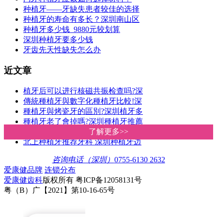
种植牙——牙缺失患者较佳的选择
种植牙的寿命有多长？深圳南山区
种植牙多少钱 9880元较划算
深圳种植牙要多少钱
牙齿先天性缺失怎么办
近文章
植牙后可以进行核磁共振检查吗?深
傳統種植牙與數字化種植牙比較!深
種植牙與烤瓷牙的區別?深圳植牙多
種植牙老了會掉嗎?深圳種植牙推薦
傳統種植牙VS數字化種植牙 深圳愛
了解更多>>
了解更多>>
北上种植牙推荐牙科 深圳种植牙边
咨询电话（深圳）
0755-6130 2632
爱康健品牌
连锁分布
爱康健齿科
版权所有 粤ICP备12058131号
粤（B）广【2021】第10-16-65号