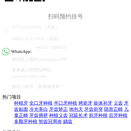
扫码预约挂号
0755-61302632（大陆）
00852-62157070（香港）
+8614775988935
WhatsApp:
微信线上预约:aikangjian1995
爱康健口腔医院网站：
www.ckj1000.com
微信小程序：爱康健齿科
热门项目
种植牙
全口牙种植
半口牙种植
烤瓷牙
嵌体补牙
义齿
牙
齿贴面
冷光美白
牙齿矫正
地包天
牙齿前突
隐形正畸
儿
童正畸
牙齿拥挤
种植义齿
冠延长术
前牙种植
后牙种植
多颗牙种植
智齿冠周炎
龋齿