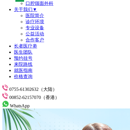
口腔颌面外科
关于我们▼
医院简介
诊疗环境
专业设备
公益活动
合作客户
长者医疗劵
医生团队
预约挂号
来院路线
就医指南
价格查询
0755-61302632（大陆）
00852-62157070（香港）
WhatsApp