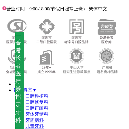
营业时间：9:00-18:00(节假日照常上班）
繁体中文
—
香
港
长
者
医
疗
首页
券
诊疗科室▼
指
口腔种植科
口腔修复科
定
口腔正畸科
牙
牙体牙髓科
科
牙周病科
儿童牙科
—