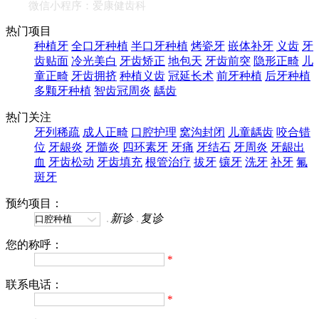
微信小程序：爱康健齿科
热门项目
种植牙
全口牙种植
半口牙种植
烤瓷牙
嵌体补牙
义齿
牙
齿贴面
冷光美白
牙齿矫正
地包天
牙齿前突
隐形正畸
儿
童正畸
牙齿拥挤
种植义齿
冠延长术
前牙种植
后牙种植
多颗牙种植
智齿冠周炎
龋齿
热门关注
牙列稀疏
成人正畸
口腔护理
窝沟封闭
儿童龋齿
咬合错
位
牙龈炎
牙髓炎
四环素牙
牙痛
牙结石
牙周炎
牙龈出
血
牙齿松动
牙齿填充
根管治疗
拔牙
镶牙
洗牙
补牙
氟
斑牙
预约项目：
新诊
复诊
您的称呼：
*
联系电话：
*