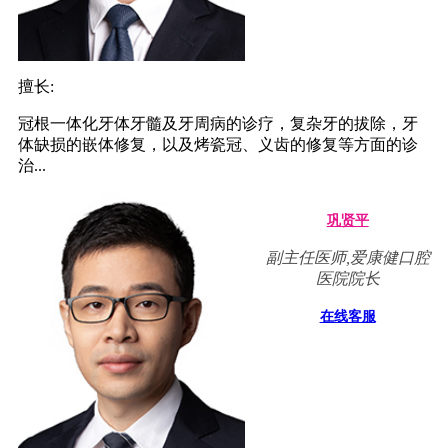
擅长:
冠根一体化牙体牙髓及牙周病的诊疗，复杂牙的拔除，牙
体缺损的嵌体修复，以及烤瓷冠、义齿的修复等方面的诊
治...
巩贤平
副主任医师,爱康健口腔
医院院长
在线客服