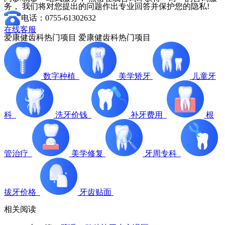
务， 我们将对您提出的问题作出专业回答并保护您的隐私!
电话：0755-61302632
在线客服
爱康健齿科热门项目
爱康健齿科热门项目
数字种植
美学矫牙
儿童牙
科
洗牙价钱
补牙费用
根
管治疗
美学修复
牙周专科
拔牙价格
牙齿贴面
相关阅读