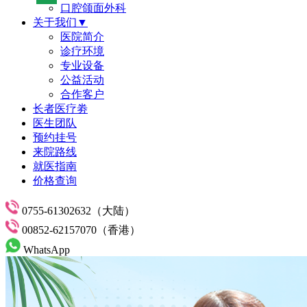
口腔颌面外科
关于我们▼
医院简介
诊疗环境
专业设备
公益活动
合作客户
长者医疗劵
医生团队
预约挂号
来院路线
就医指南
价格查询
0755-61302632（大陆）
00852-62157070（香港）
WhatsApp