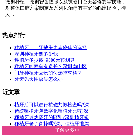
微创种植，微创智齿拔除以及微创口腔美容修复等技能，
对整体口腔方案制定及系列化治疗有丰富的临床经验，待
人...
热点排行
种植牙——牙缺失患者较佳的选择
深圳种植牙要多少钱
种植牙多少钱 9880元较划算
种植牙的寿命有多长？深圳南山区
门牙种植牙应该如何选择材料？
牙齿先天性缺失怎么办
近文章
植牙后可以进行核磁共振检查吗?深
傳統種植牙與數字化種植牙比較!深
種植牙與烤瓷牙的區別?深圳植牙多
種植牙老了會掉嗎?深圳種植牙推薦
傳統種植牙VS數字化種植牙 深圳愛
了解更多>>
了解更多>>