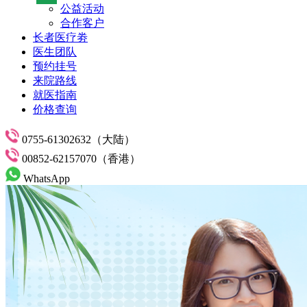
公益活动
合作客户
长者医疗劵
医生团队
预约挂号
来院路线
就医指南
价格查询
0755-61302632（大陆）
00852-62157070（香港）
WhatsApp