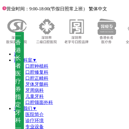
营业时间：9:00-18:00(节假日照常上班）
繁体中文
—
香
港
首页
长
诊疗科室▼
者
口腔种植科
口腔修复科
医
口腔正畸科
疗
牙体牙髓科
券
牙周病科
指
儿童牙科
口腔颌面外科
定
关于我们▼
牙
医院简介
科
诊疗环境
—
专业设备