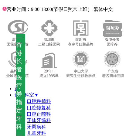
营业时间：9:00-18:00(节假日照常上班）
繁体中文
—
香
港
长
者
医
疗
首页
券
诊疗科室▼
指
口腔种植科
口腔修复科
定
口腔正畸科
牙
牙体牙髓科
科
牙周病科
儿童牙科
—