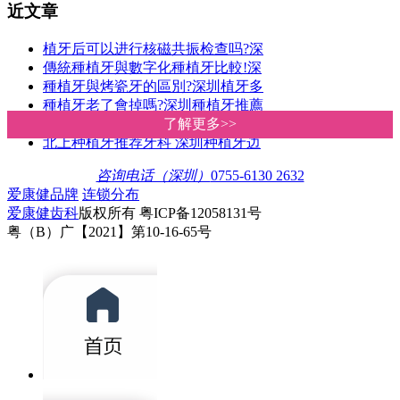
近文章
植牙后可以进行核磁共振检查吗?深
傳統種植牙與數字化種植牙比較!深
種植牙與烤瓷牙的區別?深圳植牙多
種植牙老了會掉嗎?深圳種植牙推薦
傳統種植牙VS數字化種植牙 深圳愛
了解更多>>
了解更多>>
北上种植牙推荐牙科 深圳种植牙边
咨询电话（深圳）
0755-6130 2632
爱康健品牌
连锁分布
爱康健齿科
版权所有 粤ICP备12058131号
粤（B）广【2021】第10-16-65号