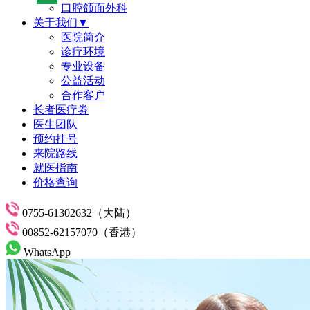
口腔颌面外科
关于我们▼
医院简介
诊疗环境
专业设备
公益活动
合作客户
长者医疗劵
医生团队
预约挂号
来院路线
就医指南
价格查询
0755-61302632（大陆）
00852-62157070（香港）
WhatsApp