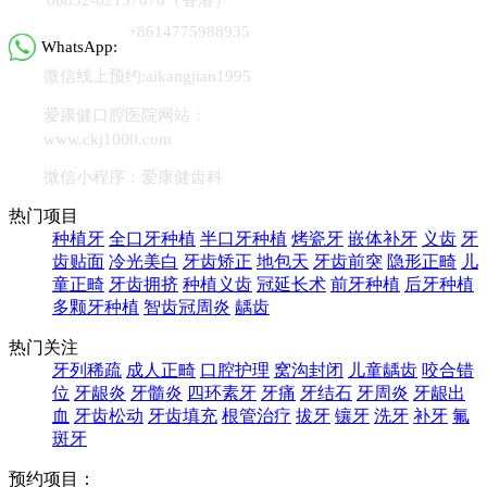
+8614775988935
WhatsApp:
微信线上预约:aikangjian1995
爱康健口腔医院网站：
www.ckj1000.com
微信小程序：爱康健齿科
热门项目
种植牙
全口牙种植
半口牙种植
烤瓷牙
嵌体补牙
义齿
牙
齿贴面
冷光美白
牙齿矫正
地包天
牙齿前突
隐形正畸
儿
童正畸
牙齿拥挤
种植义齿
冠延长术
前牙种植
后牙种植
多颗牙种植
智齿冠周炎
龋齿
热门关注
牙列稀疏
成人正畸
口腔护理
窝沟封闭
儿童龋齿
咬合错
位
牙龈炎
牙髓炎
四环素牙
牙痛
牙结石
牙周炎
牙龈出
血
牙齿松动
牙齿填充
根管治疗
拔牙
镶牙
洗牙
补牙
氟
斑牙
预约项目：