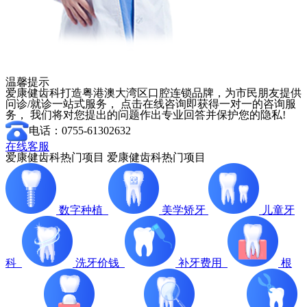
温馨提示
爱康健齿科打造粤港澳大湾区口腔连锁品牌，为市民朋友提供
问诊/就诊一站式服务， 点击在线咨询即获得一对一的咨询服
务， 我们将对您提出的问题作出专业回答并保护您的隐私!
电话：0755-61302632
在线客服
爱康健齿科热门项目
爱康健齿科热门项目
数字种植
美学矫牙
儿童牙
科
洗牙价钱
补牙费用
根