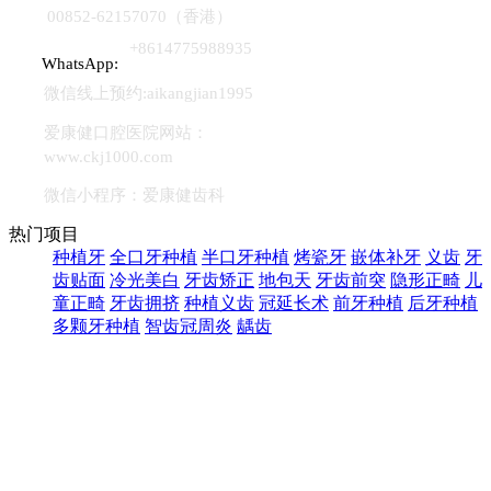
00852-62157070（香港）
+8614775988935
WhatsApp:
微信线上预约:aikangjian1995
爱康健口腔医院网站：
www.ckj1000.com
微信小程序：爱康健齿科
热门项目
种植牙
全口牙种植
半口牙种植
烤瓷牙
嵌体补牙
义齿
牙
齿贴面
冷光美白
牙齿矫正
地包天
牙齿前突
隐形正畸
儿
童正畸
牙齿拥挤
种植义齿
冠延长术
前牙种植
后牙种植
多颗牙种植
智齿冠周炎
龋齿
热门关注
牙列稀疏
成人正畸
口腔护理
窝沟封闭
儿童龋齿
咬合错
位
牙龈炎
牙髓炎
四环素牙
牙痛
牙结石
牙周炎
牙龈出
血
牙齿松动
牙齿填充
根管治疗
拔牙
镶牙
洗牙
补牙
氟
斑牙