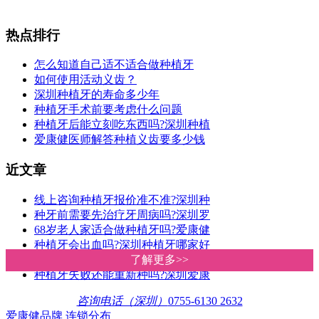
热点排行
怎么知道自己适不适合做种植牙
如何使用活动义齿？
深圳种植牙的寿命多少年
种植牙手术前要考虑什么问题
种植牙后能立刻吃东西吗?深圳种植
爱康健医师解答种植义齿要多少钱
近文章
线上咨询种植牙报价准不准?深圳种
种牙前需要先治疗牙周病吗?深圳罗
68岁老人家适合做种植牙吗?爱康健
种植牙会出血吗?深圳种植牙哪家好
深圳种植牙价格多少钱一颗?爱康健
了解更多>>
了解更多>>
种植牙失败还能重新种吗?深圳爱康
咨询电话（深圳）
0755-6130 2632
爱康健品牌
连锁分布