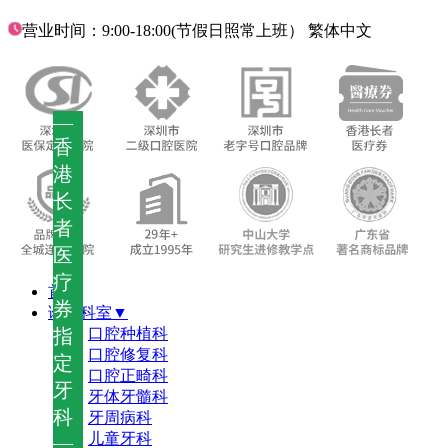
营业时间：9:00-18:00(节假日照常上班）
繁体中文
—
香
港
长
者
医
疗
首页
券
诊疗科室▼
指
口腔种植科
口腔修复科
定
口腔正畸科
牙
牙体牙髓科
科
牙周病科
儿童牙科
—