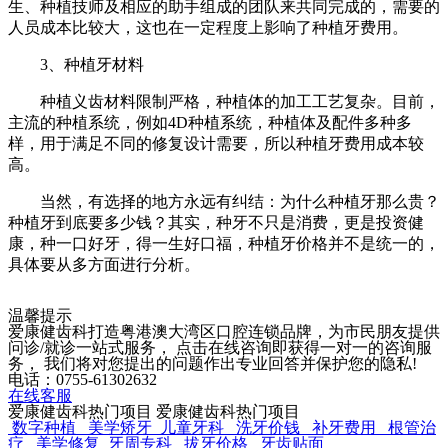
生、种植技师及相应的助手组成的团队来共同完成的，需要的
人员成本比较大，这也在一定程度上影响了种植牙费用。
3、种植牙材料
种植义齿材料限制严格，种植体的加工工艺复杂。目前，
主流的种植系统，例如4D种植系统，种植体及配件多种多
样，用于满足不同的修复设计需要，所以种植牙费用成本较
高。
当然，有选择的地方永远有纠结：为什么种植牙那么贵？
种植牙到底要多少钱？其实，种牙不只是消费，更是投资健
康，种一口好牙，得一生好口福，种植牙价格并不是统一的，
具体要从多方面进行分析。
温馨提示
爱康健齿科打造粤港澳大湾区口腔连锁品牌，为市民朋友提供
问诊/就诊一站式服务， 点击在线咨询即获得一对一的咨询服
务， 我们将对您提出的问题作出专业回答并保护您的隐私!
电话：0755-61302632
在线客服
爱康健齿科热门项目
爱康健齿科热门项目
数字种植
美学矫牙
儿童牙科
洗牙价钱
补牙费用
根管治
疗
美学修复
牙周专科
拔牙价格
牙齿贴面