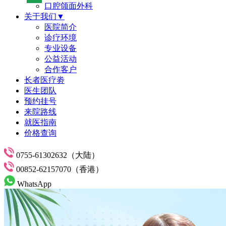
口腔颌面外科
关于我们▼
医院简介
诊疗环境
专业设备
公益活动
合作客户
长者医疗劵
医生团队
预约挂号
来院路线
就医指南
价格查询
0755-61302632（大陆）
00852-62157070（香港）
WhatsApp