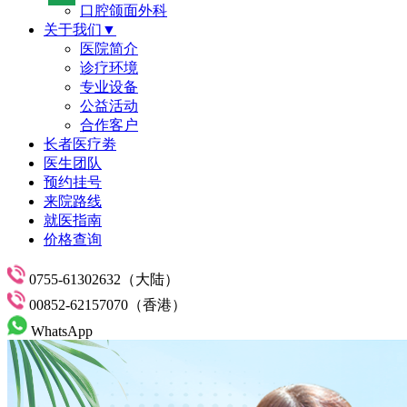
口腔颌面外科
关于我们▼
医院简介
诊疗环境
专业设备
公益活动
合作客户
长者医疗劵
医生团队
预约挂号
来院路线
就医指南
价格查询
0755-61302632（大陆）
00852-62157070（香港）
WhatsApp