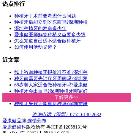
热点排行
种植牙手术前要考虑什么问题
种植牙后能立刻吃东西吗?深圳种植
深圳种植牙的寿命多少年
爱康健医师解答种植义齿要多少钱
怎么知道自己适不适合做种植牙
如何使用活动义齿？
近文章
线上咨询种植牙报价准不准?深圳种
种牙前需要先治疗牙周病吗?深圳罗
68岁老人家适合做种植牙吗?爱康健
种植牙会出血吗?深圳种植牙哪家好
深圳种植牙价格多少钱一颗?爱康健
了解更多>>
了解更多>>
种植牙失败还能重新种吗?深圳爱康
咨询电话（深圳）
0755-6130 2632
爱康健品牌
连锁分布
爱康健齿科
版权所有 粤ICP备12058131号