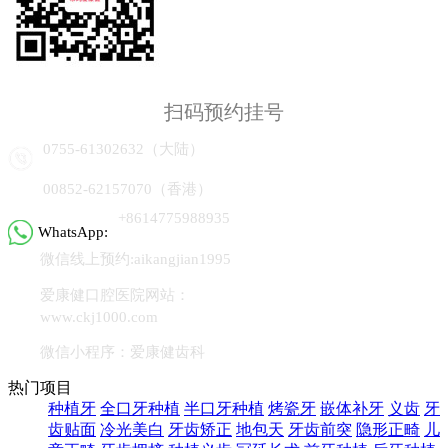
扫码预约挂号
0755-61302632（大陆）
00852-62157070（香港）
+8614775988935
WhatsApp:
微信线上预约:aikangjian1995
爱康健口腔医院网站：
www.ckj1000.com
微信小程序：爱康健齿科
热门项目
种植牙
全口牙种植
半口牙种植
烤瓷牙
嵌体补牙
义齿
牙
齿贴面
冷光美白
牙齿矫正
地包天
牙齿前突
隐形正畸
儿