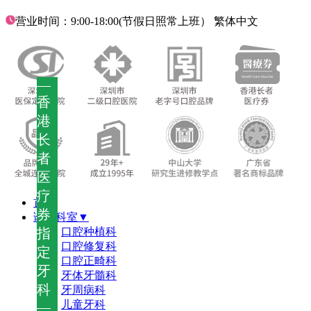
营业时间：9:00-18:00(节假日照常上班）
繁体中文
—
香
港
长
者
医
疗
首页
券
诊疗科室▼
指
口腔种植科
口腔修复科
定
口腔正畸科
牙
牙体牙髓科
科
牙周病科
儿童牙科
—