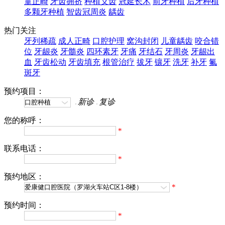
童正畸
牙齿拥挤
种植义齿
冠延长术
前牙种植
后牙种植
多颗牙种植
智齿冠周炎
龋齿
热门关注
牙列稀疏
成人正畸
口腔护理
窝沟封闭
儿童龋齿
咬合错
位
牙龈炎
牙髓炎
四环素牙
牙痛
牙结石
牙周炎
牙龈出
血
牙齿松动
牙齿填充
根管治疗
拔牙
镶牙
洗牙
补牙
氟
斑牙
预约项目：
新诊
复诊
您的称呼：
*
联系电话：
*
预约地区：
*
预约时间：
*