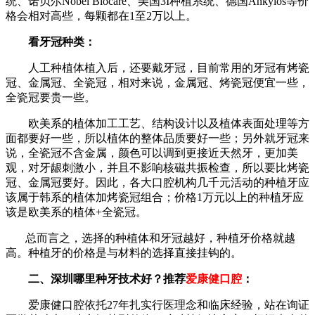
统、诺贝尔Nobel Biocare、美国3I种植系统、德国Ankylos等价
格会相对高些，每颗都在1至2万以上。
看牙冠种类：
人工种植体植入后，还要戴牙冠，目前常用的牙冠有烤瓷
冠、金属冠、全瓷冠，相对来说，金属冠、烤瓷冠便宜一些，
全瓷冠要贵一些。
欧美系的植体加工工艺、结构设计以及植体表面处理等方
面都要好一些，所以植体的整体品质要好一些；另外就牙冠来
说，全瓷冠不含金属，颜色可以调到更接近天然牙，更加美
观，对牙龈刺激小，并且不影响核磁共振检查，所以要比烤瓷
冠、金属冠要好。因此，各大口腔机构几千元活动的种植牙应
该属于韩系的植体加烤瓷冠组合；价格1万元以上的种植牙应
该是欧美系的植体+全瓷冠。
总而言之，选择的种植体和牙冠越好，种植牙价格就越
高。种植牙的价格是与材料的选择直接挂钩的。
二、深圳哪里种牙技术好？
推荐
爱康健口腔
：
爱康健口腔依托27年扎实行医理念和临床经验，站在询证