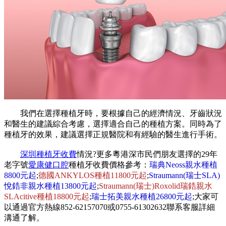
我們在選擇種植牙時，要根據自己的經濟情況、牙齒狀況
和醫生的建議綜合考慮，選擇適合自己的種植方案。同時為了
種植牙的效果，建議選擇正規醫院和有經驗的醫生進行手術。
深圳種植牙收費
情況?更多粵港深市民們朋友選擇的29年
老字號
愛康健口腔
種植牙收費價格參考：
瑞典Neoss親水種植
8800元起
;
德國ANKYLOS種植11800元起
;
Straumann(瑞士SLA)
悅鋯非親水種植13800元起
;
Straumann(瑞士)Roxolid瑞鋯親水
SLAcitive種植18800元起
;
瑞士拓美親水種植26800元起
;大家可
以通過官方熱線852-62157070或0755-61302632聯系客服詳細
溝通了解。