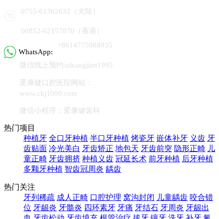
0755-61302632（大陆）
00852-62157070（香港）
+8614775988935
WhatsApp:
微信线上预约:aikangjian1995
爱康健口腔医院网站：
www.ckj1000.com
微信小程序：爱康健齿科
热门项目
种植牙
全口牙种植
半口牙种植
烤瓷牙
嵌体补牙
义齿
牙
齿贴面
冷光美白
牙齿矫正
地包天
牙齿前突
隐形正畸
儿
童正畸
牙齿拥挤
种植义齿
冠延长术
前牙种植
后牙种植
多颗牙种植
智齿冠周炎
龋齿
热门关注
牙列稀疏
成人正畸
口腔护理
窝沟封闭
儿童龋齿
咬合错
位
牙龈炎
牙髓炎
四环素牙
牙痛
牙结石
牙周炎
牙龈出
血
牙齿松动
牙齿填充
根管治疗
拔牙
镶牙
洗牙
补牙
氟