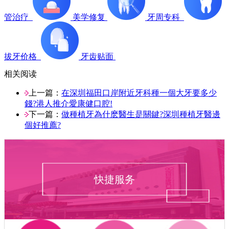
管治疗
美学修复
牙周专科
拔牙价格
牙齿贴面
相关阅读
上一篇：
在深圳福田口岸附近牙科種一個大牙要多少
錢?港人推介愛康健口腔!
下一篇：
做種植牙為什麽醫生是關鍵?深圳種植牙醫邊
個好推薦?
快捷服务