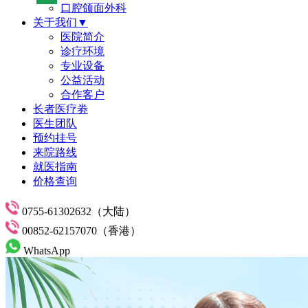
口腔颌面外科
关于我们▼
医院简介
诊疗环境
专业设备
公益活动
合作客户
长者医疗劵
医生团队
预约挂号
来院路线
就医指南
价格查询
0755-61302632（大陆）
00852-62157070（香港）
WhatsApp