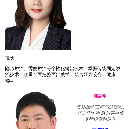
擅长:
隐形矫治、舌侧矫治等个性化矫治技术，掌握传统固定矫
治技术。注重全面把控面部美学，结合牙齿咬合、健康、
稳...
熊志华
集团康辉口腔门诊院长,
副主任医师,微创美容修
复种植专科医生