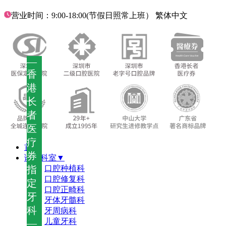
营业时间：9:00-18:00(节假日照常上班）
繁体中文
—
香
港
长
者
医
疗
首页
券
诊疗科室▼
指
口腔种植科
口腔修复科
定
口腔正畸科
牙
牙体牙髓科
科
牙周病科
儿童牙科
—