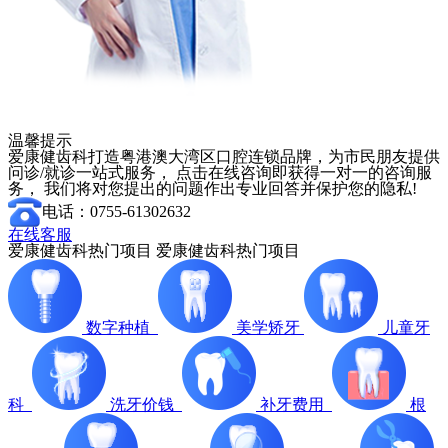
温馨提示
爱康健齿科打造粤港澳大湾区口腔连锁品牌，为市民朋友提供
问诊/就诊一站式服务， 点击在线咨询即获得一对一的咨询服
务， 我们将对您提出的问题作出专业回答并保护您的隐私!
电话：0755-61302632
在线客服
爱康健齿科热门项目
爱康健齿科热门项目
数字种植
美学矫牙
儿童牙
科
洗牙价钱
补牙费用
根