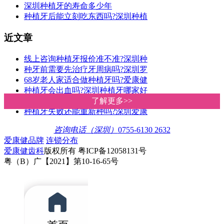
深圳种植牙的寿命多少年
种植牙后能立刻吃东西吗?深圳种植
近文章
线上咨询种植牙报价准不准?深圳种
种牙前需要先治疗牙周病吗?深圳罗
68岁老人家适合做种植牙吗?爱康健
种植牙会出血吗?深圳种植牙哪家好
深圳种植牙价格多少钱一颗?爱康健
了解更多>>
了解更多>>
种植牙失败还能重新种吗?深圳爱康
咨询电话（深圳）
0755-6130 2632
爱康健品牌
连锁分布
爱康健齿科
版权所有 粤ICP备12058131号
粤（B）广【2021】第10-16-65号