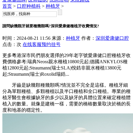
首页
>
口腔种植科
>
种植牙
>
請問缺幾顆牙就要種幾顆嗎?深圳愛康健種植牙收費情況?
时间：2024-08-21 11:56 来源：
种植牙
作者：
深圳爱康健口腔
点击：
次
在线客服
预约挂号
更多粵港深市民們朋友選擇的29年老字號愛康健口腔種植牙收
費價格參考:瑞典Neoss親水種植10800元起;德國ANKYLOS種
植12800元起;Straumann(瑞士SLA)悅鋯非親水種植13800元
起;Straumann(瑞士)Roxolid瑞鋯...
牙齒是缺幾顆種幾顆嗎?情況並不完全是這樣。種植牙細
分為單顆種植、多顆種植以及半口種植和全口種植。專業的種
植牙醫生會根據缺牙的多少以及缺牙的具體位置來確定種植體
植入的數量。就像是建橋一樣，需要的橋樁數量取決於橋的長
度和地基的穩定性。