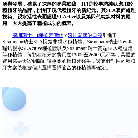
研與發展，積累了深厚的專業底蘊。ITI是較早將純鈦應用於
種植牙的品牌，開創了現代種植牙的新紀元。其SLA表面處理
技術、親水活性表面處理SLActive以及第四代純鈦材料的應
用，大大提高了種植成功的概率。
深圳瑞士ITI種植牙價錢
？
深圳愛康健口腔
引進了
Straumann瑞士SLA悅鋯非親水種植體、Straumann瑞士Roxolid
瑞鋯親水SLAcitive種植體以及Straumann瑞士高端BLX種植體
等種植體，每顆種植牙的費用在13800至26000元不等，具體的
費用需要大家到院面診專業的種植牙醫生，製定針對性的種植
牙方案後根據個人選擇選擇適合的種植體再確定。