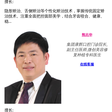
擅长:
隐形矫治、舌侧矫治等个性化矫治技术，掌握传统固定矫
治技术。注重全面把控面部美学，结合牙齿咬合、健康、
稳...
熊志华
集团康辉口腔门诊院长,
副主任医师,微创美容修
复种植专科医生
在线客服
擅长: