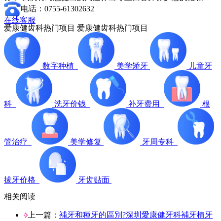
电话：0755-61302632
在线客服
爱康健齿科热门项目
爱康健齿科热门项目
数字种植
美学矫牙
儿童牙
科
洗牙价钱
补牙费用
根
管治疗
美学修复
牙周专科
拔牙价格
牙齿贴面
相关阅读
上一篇：
補牙和種牙的區別?深圳愛康健牙科補牙植牙