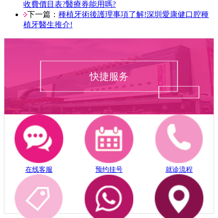
收費價目表?醫療券能用嗎?
下一篇：
種植牙術後護理事項了解!深圳愛康健口腔種
植牙醫生推介!
快捷服务
在线客服
预约挂号
就诊流程