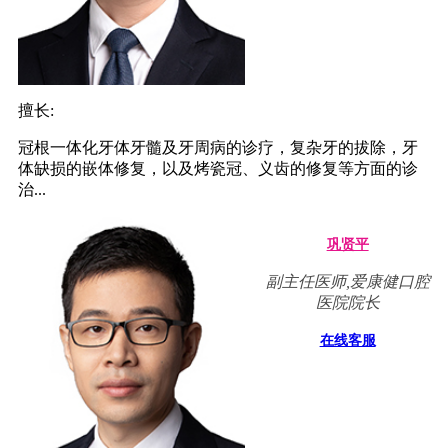
擅长:
冠根一体化牙体牙髓及牙周病的诊疗，复杂牙的拔除，牙
体缺损的嵌体修复，以及烤瓷冠、义齿的修复等方面的诊
治...
巩贤平
副主任医师,爱康健口腔
医院院长
在线客服