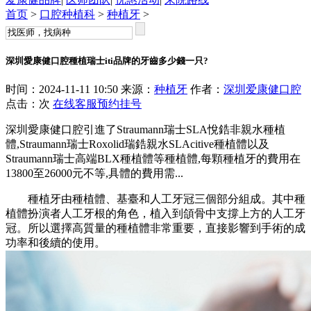
首页
>
口腔种植科
>
种植牙
>
深圳愛康健口腔種植瑞士iti品牌的牙齒多少錢一只?
时间：2024-11-11 10:50 来源：
种植牙
作者：
深圳爱康健口腔
点击：
次
在线客服
预约挂号
深圳愛康健口腔引進了Straumann瑞士SLA悅鋯非親水種植
體,Straumann瑞士Roxolid瑞鋯親水SLAcitive種植體以及
Straumann瑞士高端BLX種植體等種植體,每顆種植牙的費用在
13800至26000元不等,具體的費用需...
種植牙由種植體、基臺和人工牙冠三個部分組成。其中種
植體扮演者人工牙根的角色，植入到頜骨中支撐上方的人工牙
冠。所以選擇高質量的種植體非常重要，直接影響到手術的成
功率和後續的使用。