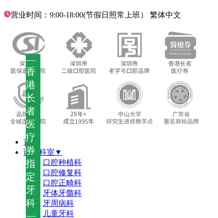
营业时间：9:00-18:00(节假日照常上班）
繁体中文
—
香
港
长
者
医
疗
首页
券
诊疗科室▼
指
口腔种植科
口腔修复科
定
口腔正畸科
牙
牙体牙髓科
科
牙周病科
儿童牙科
—