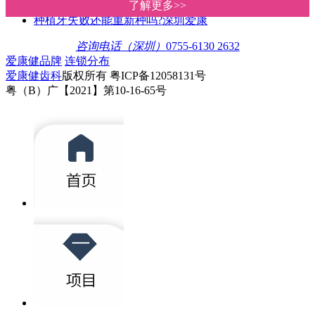
深圳种植牙价格多少钱一颗?爱康健
了解更多>>
了解更多>>
种植牙失败还能重新种吗?深圳爱康
咨询电话（深圳）
0755-6130 2632
爱康健品牌
连锁分布
爱康健齿科
版权所有 粤ICP备12058131号
粤（B）广【2021】第10-16-65号