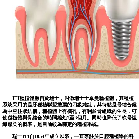
ITI種植體源自於瑞士，叫做瑞士士卓曼種植體，其種植
系統采用的是牙種植聯盟推薦的四級純鈦，其特點是骨結合處
為中空柱狀結構，種植體上有橫孔，有利於骨組織的生長，可
使種植體與骨結合的時間縮短2至3個月。同時也降低了軟骨組
織感染的概率，是目前較為穩定的種植系統。
瑞士ITI自1954年成立以來，一直專註於口腔種植學的科