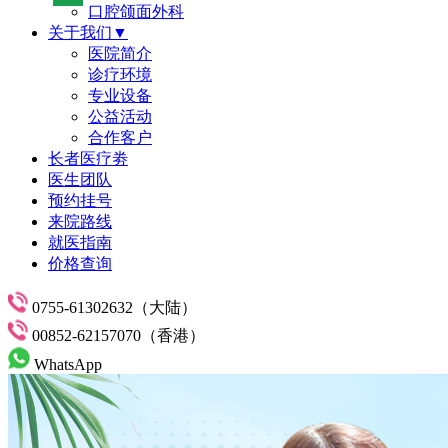
口腔颌面外科
关于我们▼
医院简介
诊疗环境
专业设备
公益活动
合作客户
长者医疗劵
医生团队
预约挂号
来院路线
就医指南
价格查询
0755-61302632（大陆）
00852-62157070（香港）
WhatsApp