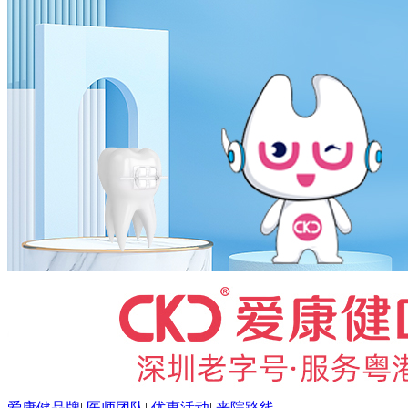
爱康健品牌
|
医师团队
|
优惠活动
|
来院路线