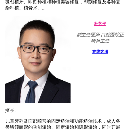
微创植牙、即刻种植和种植美容修复，即刻修复及各种复
杂种植、植骨术。...
杜艺平
副主任医师 口腔医院正
畸科主任
在线客服
擅长:
儿童牙列及面部畸形的固定矫治和功能矫治技术，成人各
类错颌畸形的功能矫治、固定矫治和隐形矫治，同时开展