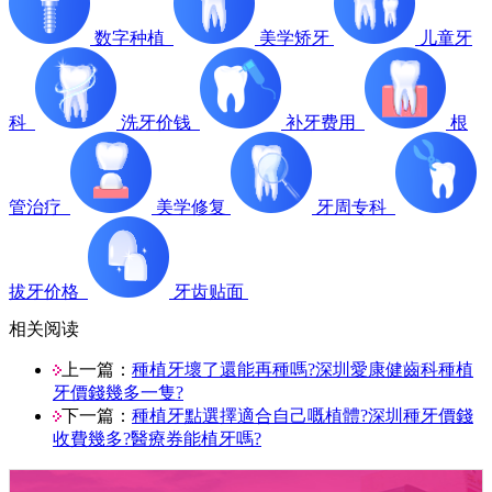
数字种植
美学矫牙
儿童牙
科
洗牙价钱
补牙费用
根
管治疗
美学修复
牙周专科
拔牙价格
牙齿贴面
相关阅读
上一篇：
種植牙壞了還能再種嗎?深圳愛康健齒科種植
牙價錢幾多一隻?
下一篇：
種植牙點選擇適合自己嘅植體?深圳種牙價錢
收費幾多?醫療券能植牙嗎?