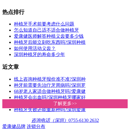
热点排行
种植牙手术前要考虑什么问题
怎么知道自己适不适合做种植牙
爱康健医师解答种植义齿要多少钱
种植牙后能立刻吃东西吗?深圳种植
如何使用活动义齿？
深圳种植牙的寿命多少年
近文章
线上咨询种植牙报价准不准?深圳种
种牙前需要先治疗牙周病吗?深圳罗
68岁老人家适合做种植牙吗?爱康健
种植牙会出血吗?深圳种植牙哪家好
深圳种植牙价格多少钱一颗?爱康健
了解更多>>
了解更多>>
种植牙失败还能重新种吗?深圳爱康
咨询电话（深圳）
0755-6130 2632
爱康健品牌
连锁分布