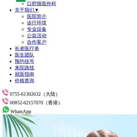
口腔颌面外科
关于我们▼
医院简介
诊疗环境
专业设备
公益活动
合作客户
长者医疗劵
医生团队
预约挂号
来院路线
就医指南
价格查询
0755-61302632（大陆）
00852-62157070（香港）
WhatsApp