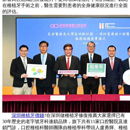
在種植牙手術之前，醫生需要對患者的全身健康狀況進行全面
的評估。
深圳種植牙價錢
?在深圳做種植牙修復推薦大家選擇已有
30年歷史的老字號牙科連鎖品牌，旗下共有11家口腔醫院及連
鎖門診，口腔種植科醫師團隊由種植學科帶頭人盧勇輝、種植