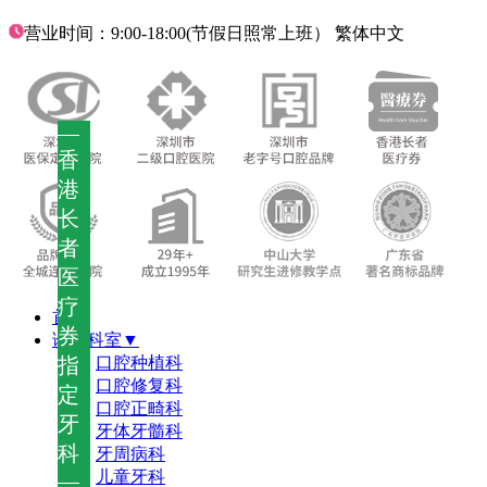
营业时间：9:00-18:00(节假日照常上班）
繁体中文
—
香
港
长
者
医
疗
首页
券
诊疗科室▼
指
口腔种植科
口腔修复科
定
口腔正畸科
牙
牙体牙髓科
科
牙周病科
儿童牙科
—