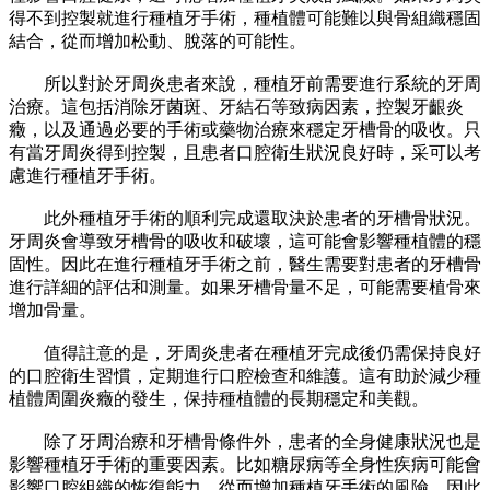
得不到控製就進行種植牙手術，種植體可能難以與骨組織穩固
結合，從而增加松動、脫落的可能性。
所以對於牙周炎患者來說，種植牙前需要進行系統的牙周
治療。這包括消除牙菌斑、牙結石等致病因素，控製牙齦炎
癥，以及通過必要的手術或藥物治療來穩定牙槽骨的吸收。只
有當牙周炎得到控製，且患者口腔衛生狀況良好時，采可以考
慮進行種植牙手術。
此外種植牙手術的順利完成還取決於患者的牙槽骨狀況。
牙周炎會導致牙槽骨的吸收和破壞，這可能會影響種植體的穩
固性。因此在進行種植牙手術之前，醫生需要對患者的牙槽骨
進行詳細的評估和測量。如果牙槽骨量不足，可能需要植骨來
增加骨量。
值得註意的是，牙周炎患者在種植牙完成後仍需保持良好
的口腔衛生習慣，定期進行口腔檢查和維護。這有助於減少種
植體周圍炎癥的發生，保持種植體的長期穩定和美觀。
除了牙周治療和牙槽骨條件外，患者的全身健康狀況也是
影響種植牙手術的重要因素。比如糖尿病等全身性疾病可能會
影響口腔組織的恢復能力，從而增加種植牙手術的風險。因此