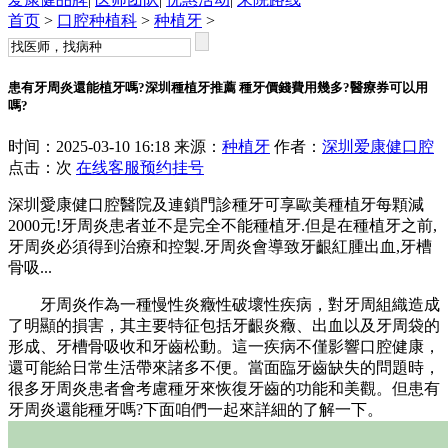
首页
>
口腔种植科
>
种植牙
>
患有牙周炎還能植牙嗎?深圳種植牙推薦 種牙價錢費用幾多?醫療券可以用
嗎?
时间：2025-03-10 16:18 来源：
种植牙
作者：
深圳爱康健口腔
点击：
次
在线客服
预约挂号
深圳愛康健口腔醫院及連鎖門診種牙可享歐美種植牙每顆減
2000元!牙周炎患者並不是完全不能種植牙.但是在種植牙之前,
牙周炎必須得到治療和控製.牙周炎會導致牙齦紅腫出血,牙槽
骨吸...
牙周炎作為一種慢性炎癥性破壞性疾病，對牙周組織造成
了明顯的損害，其主要特征包括牙齦炎癥、出血以及牙周袋的
形成、牙槽骨吸收和牙齒松動。這一疾病不僅影響口腔健康，
還可能給日常生活帶來諸多不便。當面臨牙齒缺失的問題時，
很多牙周炎患者會考慮種牙來恢復牙齒的功能和美觀。但患有
牙周炎還能種牙嗎?下面咱們一起來詳細的了解一下。