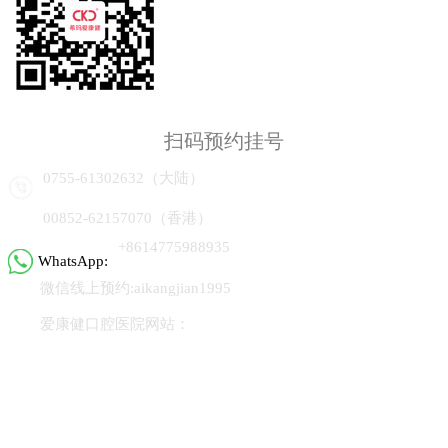
扫码预约挂号
0755-61302632（大陆）
00852-62157070（香港）
+8614775988935
WhatsApp:
微信线上预约:aikangjian1995
爱康健口腔医院网站：
www.ckj1000.com
微信小程序：爱康健齿科
热门项目
种植牙
全口牙种植
半口牙种植
烤瓷牙
嵌体补牙
义齿
牙