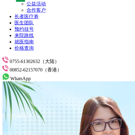
公益活动
合作客户
长者医疗劵
医生团队
预约挂号
来院路线
就医指南
价格查询
0755-61302632（大陆）
00852-62157070（香港）
WhatsApp