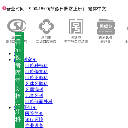
营业时间：9:00-18:00(节假日照常上班）
繁体中文
—
香
港
首页
长
诊疗科室▼
者
口腔种植科
口腔修复科
医
口腔正畸科
疗
牙体牙髓科
券
牙周病科
指
儿童牙科
口腔颌面外科
定
关于我们▼
牙
医院简介
科
诊疗环境
—
专业设备