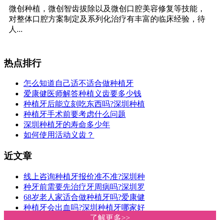
微创种植，微创智齿拔除以及微创口腔美容修复等技能，
对整体口腔方案制定及系列化治疗有丰富的临床经验，待
人...
热点排行
怎么知道自己适不适合做种植牙
爱康健医师解答种植义齿要多少钱
种植牙后能立刻吃东西吗?深圳种植
种植牙手术前要考虑什么问题
深圳种植牙的寿命多少年
如何使用活动义齿？
近文章
线上咨询种植牙报价准不准?深圳种
种牙前需要先治疗牙周病吗?深圳罗
68岁老人家适合做种植牙吗?爱康健
种植牙会出血吗?深圳种植牙哪家好
深圳种植牙价格多少钱一颗?爱康健
了解更多>>
了解更多>>