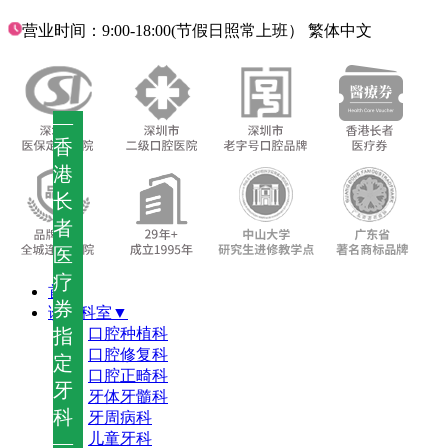
营业时间：9:00-18:00(节假日照常上班）
繁体中文
—
香
港
长
者
医
疗
首页
券
诊疗科室▼
指
口腔种植科
口腔修复科
定
口腔正畸科
牙
牙体牙髓科
科
牙周病科
儿童牙科
—