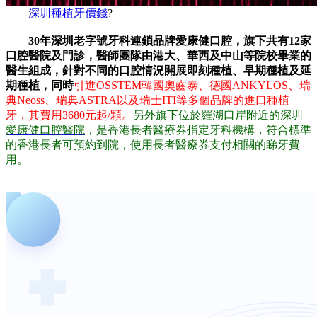
深圳種植牙價錢
?
30年深圳老字號牙科連鎖品牌愛康健口腔，旗下共有12家
口腔醫院及門診，醫師團隊由港大、華西及中山等院校畢業的
醫生組成，針對不同的口腔情況開展即刻種植、早期種植及延
期種植，同時
引進OSSTEM韓國奧齒泰、德國ANKYLOS、瑞
典Neoss、瑞典ASTRA以及瑞士ITI等多個品牌的進口種植
牙，其費用3680元起/顆。
另外旗下位於羅湖口岸附近的
深圳
愛康健口腔醫院
，是香港長者醫療券指定牙科機構，符合標準
的香港長者可預約到院，使用長者醫療券支付相關的睇牙費
用。