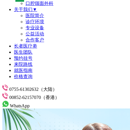
口腔颌面外科
关于我们▼
医院简介
诊疗环境
专业设备
公益活动
合作客户
长者医疗劵
医生团队
预约挂号
来院路线
就医指南
价格查询
0755-61302632（大陆）
00852-62157070（香港）
WhatsApp