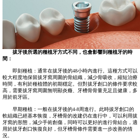
拔牙後所選的種植牙方式不同，也會影響到種植牙的時
間：
即刻種植：通常在拔牙後的48小時內進行。這種方式可以
較大程度地保留拔牙窩周圍的骨組織，減少骨吸收，縮短治療
時間，有利於種植體的初期穩定。但對拔牙創口的條件要求較
高，需要拔牙窩周圍無明顯炎癥、牙槽骨骨量充足且健康，多
用於前牙區。
早期種植：一般在拔牙後的4-8周進行。此時拔牙創口的
軟組織已經基本恢復，牙槽骨的改建仍在進行中，可以利用拔
牙窩的形態，減少手術創傷，同時可以更好的進行骨結合，適
用於拔牙創口恢復良好，但牙槽骨條件需要進一步改善的情
況。