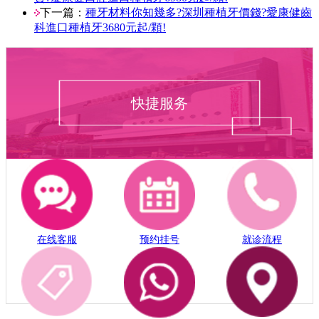
下一篇：
種牙材料你知幾多?深圳種植牙價錢?愛康健齒
科進口種植牙3680元起/顆!
快捷服务
在线客服
预约挂号
就诊流程