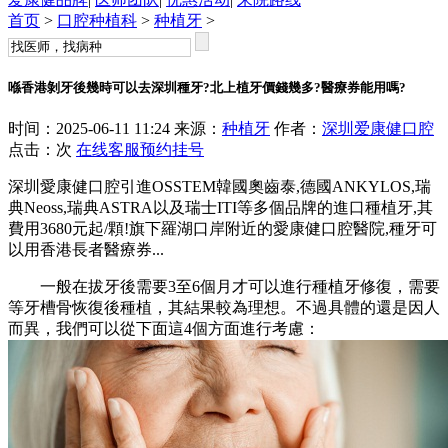
首页
>
口腔种植科
>
种植牙
>
喺香港剝牙後幾時可以去深圳種牙?北上植牙價錢幾多?醫療券能用嗎?
时间：2025-06-11 11:24 来源：
种植牙
作者：
深圳爱康健口腔
点击：
次
在线客服
预约挂号
深圳愛康健口腔引進OSSTEM韓國奧齒泰,德國ANKYLOS,瑞
典Neoss,瑞典ASTRA以及瑞士ITI等多個品牌的進口種植牙,其
費用3680元起/顆!旗下羅湖口岸附近的愛康健口腔醫院,種牙可
以用香港長者醫療券...
一般在拔牙後需要3至6個月才可以進行種植牙修復，需要
等牙槽骨恢復後種植，其結果較為理想。不過具體的還是因人
而異，我們可以從下面這4個方面進行考慮：