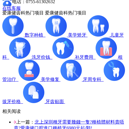
电话：0755-61302632
在线客服
爱康健齿科热门项目
爱康健齿科热门项目
数字种植
美学矫牙
儿童牙
科
洗牙价钱
补牙费用
根
管治疗
美学修复
牙周专科
拔牙价格
牙齿贴面
相关阅读
上一篇：
北上深圳種牙需要幾錢一隻?種植體材料貴唔
貴?愛康健口腔進口種植牙6980元起/顆!