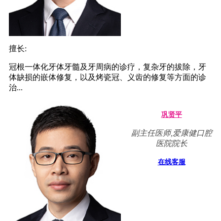
擅长:
冠根一体化牙体牙髓及牙周病的诊疗，复杂牙的拔除，牙
体缺损的嵌体修复，以及烤瓷冠、义齿的修复等方面的诊
治...
巩贤平
副主任医师,爱康健口腔
医院院长
在线客服