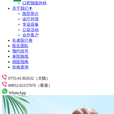
口腔颌面外科
关于我们▼
医院简介
诊疗环境
专业设备
公益活动
合作客户
长者医疗劵
医生团队
预约挂号
来院路线
就医指南
价格查询
0755-61302632（大陆）
00852-62157070（香港）
WhatsApp