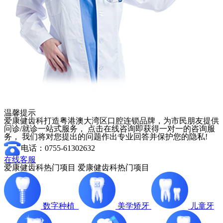
温馨提示
爱康健齿科打造粤港澳大湾区口腔连锁品牌，为市民朋友提供
问诊/就诊一站式服务， 点击在线咨询即获得一对一的咨询服
务， 我们将对您提出的问题作出专业回答并保护您的隐私!
电话：0755-61302632
在线客服
爱康健齿科热门项目
爱康健齿科热门项目
数字种植
美学矫牙
儿童牙