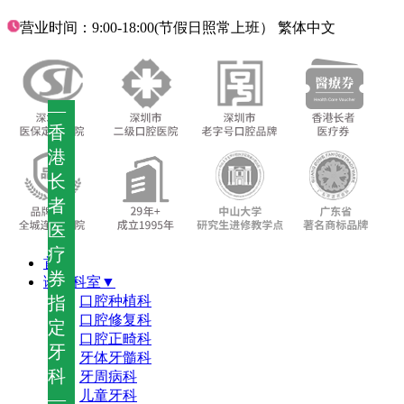
营业时间：9:00-18:00(节假日照常上班）
繁体中文
—
香
港
长
者
医
疗
首页
券
诊疗科室▼
指
口腔种植科
口腔修复科
定
口腔正畸科
牙
牙体牙髓科
科
牙周病科
儿童牙科
—