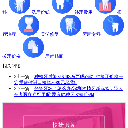
科
洗牙价钱
补牙费用
根
管治疗
美学修复
牙周专科
拔牙价格
牙齿贴面
相关阅读
上一篇：
种植牙后能立刻吃东西吗?深圳种植牙价格一
览|爱康健进口植体3680元起/颗!
下一篇：
烤瓷牙坏了怎么办?深圳种植牙新选择，港人
长者医疗券可用!附爱康健种牙收费价钱!
快捷服务