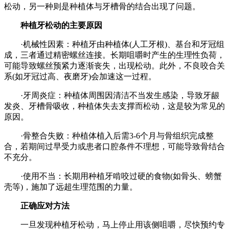
松动，另一种则是种植体与牙槽骨的结合出现了问题。
种植牙松动的主要原因
·机械性因素：种植牙由种植体(人工牙根)、基台和牙冠组
成，三者通过精密螺丝连接。长期咀嚼时产生的生理性负荷，
可能导致螺丝预紧力逐渐丧失，出现松动。此外，不良咬合关
系(如牙冠过高、夜磨牙)会加速这一过程。
·牙周炎症：种植体周围因清洁不当发生感染，导致牙龈
发炎、牙槽骨吸收，种植体失去支撑而松动，这是较为常见的
原因。
·骨整合失败：种植体植入后需3-6个月与骨组织完成整
合，若期间过早受力或患者口腔条件不理想，可能导致骨结合
不充分。
·使用不当：长期用种植牙啃咬过硬的食物(如骨头、螃蟹
壳等)，施加了远超生理范围的力量。
正确应对方法
一旦发现种植牙松动，马上停止用该侧咀嚼，尽快预约专