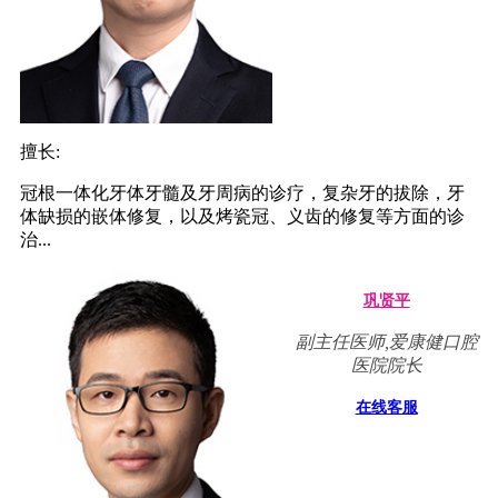
擅长:
冠根一体化牙体牙髓及牙周病的诊疗，复杂牙的拔除，牙
体缺损的嵌体修复，以及烤瓷冠、义齿的修复等方面的诊
治...
巩贤平
副主任医师,爱康健口腔
医院院长
在线客服