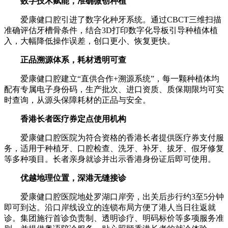
数字技术赋能，准确微创种植
爱康健口腔引进了数字化种牙系统。通过CBCT三维扫描
准确评估牙槽骨条件，结合3D打印数字化导板引导种植体植
入，大幅降低操作误差，创口更小、恢复更快。
正品溯源体系，耗材透明可查
爱康健口腔建立“直供合作+溯源系统”，每一颗种植体均
配有专属电子身份码，生产批次、进口资质、质保期限均可实
时查询，从源头保障耗材的正品与安全。
香港长者医疗券定点使用机构
爱康健口腔医院为符合资格的香港长者提供医疗券支付服
务，适用于种植牙、口腔检查、洗牙、补牙、拔牙、假牙修复
等多种项目。长者亲身就诊并出示香港身份证后即可使用。
优越地理位置，深港无缝接诊
爱康健口腔医院地处罗湖口岸旁，出关后步行约3至5分钟
即可到达。沿口岸线设立的连锁布局方便了港人当日往返就
诊。集团施行首诊负责制、透明诊疗、明码标价等多项服务准