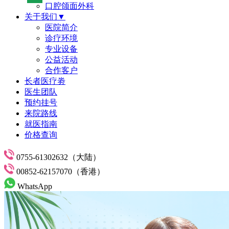
口腔颌面外科
关于我们▼
医院简介
诊疗环境
专业设备
公益活动
合作客户
长者医疗劵
医生团队
预约挂号
来院路线
就医指南
价格查询
0755-61302632（大陆）
00852-62157070（香港）
WhatsApp