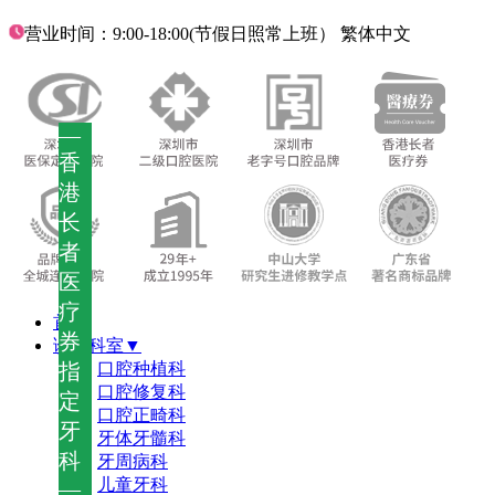
营业时间：9:00-18:00(节假日照常上班）
繁体中文
—
香
港
长
者
医
疗
首页
券
诊疗科室▼
指
口腔种植科
口腔修复科
定
口腔正畸科
牙
牙体牙髓科
科
牙周病科
儿童牙科
—