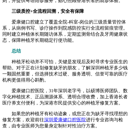
则，并提供粤语陪诊服务，贴心照顾香港长者的就诊体验。
三级质控+全流程回溯，安全有保障
爱康健口腔建立了覆盖全院-科室-岗位的三级质量管控体
系，从病例书写、诊疗操作到院感防控实行全流程留痕管理。
同时建立种植体长期随访体系，定期监测骨结合及牙周健康状
态，保障种植牙长期稳定行使功能。
总结
种植牙松动并不可怕，关键是发现后及时寻求专业医生的
帮助。对于正在计划修复缺牙的朋友，了解深圳种植牙多少钱
一颗固然重要，但选择技术过硬、服务透明、信誉可靠的医疗
机构更值得用心斟酌。
爱康健口腔医院，31年深圳老字号，以硕博医师团队、数
字化种植技术、正品溯源体系、透明合理收费，加上香港长者
医疗券支付便利，为深港市民提供安心的种植牙修复方案。
如果您的种植牙有松动迹象，或您正在为缺牙寻找理想的
修复方案，欢迎前往
深圳爱康健口腔医院
进行专业咨询与检
查，由专业医师为您量身定制针对性治疗方案。