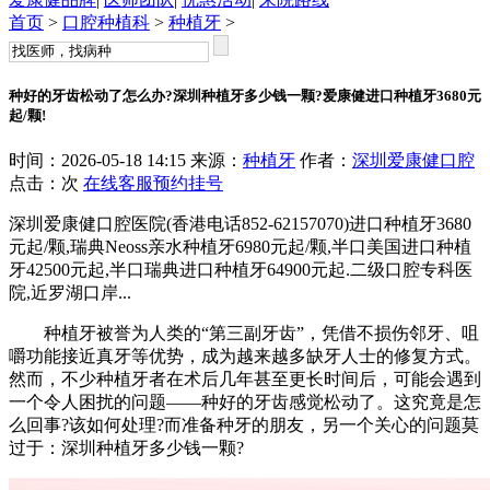
首页
>
口腔种植科
>
种植牙
>
种好的牙齿松动了怎么办?深圳种植牙多少钱一颗?爱康健进口种植牙3680元
起/颗!
时间：2026-05-18 14:15 来源：
种植牙
作者：
深圳爱康健口腔
点击：
次
在线客服
预约挂号
深圳爱康健口腔医院(香港电话852-62157070)进口种植牙3680
元起/颗,瑞典Neoss亲水种植牙6980元起/颗,半口美国进口种植
牙42500元起,半口瑞典进口种植牙64900元起.二级口腔专科医
院,近罗湖口岸...
种植牙被誉为人类的“第三副牙齿”，凭借不损伤邻牙、咀
嚼功能接近真牙等优势，成为越来越多缺牙人士的修复方式。
然而，不少种植牙者在术后几年甚至更长时间后，可能会遇到
一个令人困扰的问题——种好的牙齿感觉松动了。这究竟是怎
么回事?该如何处理?而准备种牙的朋友，另一个关心的问题莫
过于：深圳种植牙多少钱一颗?