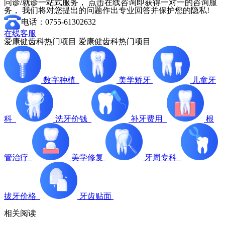
问诊/就诊一站式服务， 点击在线咨询即获得一对一的咨询服
务， 我们将对您提出的问题作出专业回答并保护您的隐私!
电话：0755-61302632
在线客服
爱康健齿科热门项目
爱康健齿科热门项目
数字种植
美学矫牙
儿童牙
科
洗牙价钱
补牙费用
根
管治疗
美学修复
牙周专科
拔牙价格
牙齿贴面
相关阅读