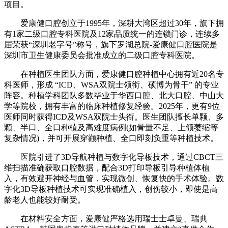
项目。
爱康健口腔创立于1995年，深耕大湾区超过30年，旗下拥
有1家二级口腔专科医院及12家品质统一的连锁门诊，连续多
届荣获“深圳老字号”称号，旗下罗湖总院-爱康健口腔医院是
深圳市卫生健康委员会批准成立的二级口腔专科医院。
在种植医生团队方面，爱康健口腔种植中心拥有近20名专
科医师，形成 “ICD、WSA双院士领衔、硕博为骨干” 的专业
阵容。种植学科团队多数毕业于华西口腔、北大口腔、中山大
学等院校，拥有丰富的临床种植修复经验。2025年，更有9位
医师同时获得ICD及WSA双院士头衔。医生团队擅长单颗、多
颗、半口、全口种植及高难度病例(如骨量不足、上颌萎缩等
复杂情况)，并可开展穿颧种植、全口即刻负重等种植技术。
医院引进了3D导航种植与数字化导板技术，通过CBCT三
维扫描准确获取口腔数据，配合3D打印导板引导种植体植
入，有效避开神经与血管，实现微创、恢复快的手术体验。数
字化3D导板种植技术可实现准确植入，创伤较小，即使是高
龄老人也能较好耐受。
在材料安全方面，爱康健严格选用瑞士士卓曼、瑞典