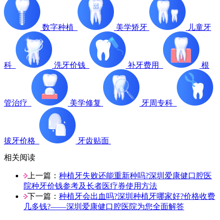
数字种植
美学矫牙
儿童牙
科
洗牙价钱
补牙费用
根
管治疗
美学修复
牙周专科
拔牙价格
牙齿贴面
相关阅读
上一篇：
种植牙失败还能重新种吗?深圳爱康健口腔医
院种牙价钱参考及长者医疗券使用方法
下一篇：
种植牙会出血吗?深圳种植牙哪家好?价格收费
几多钱?——深圳爱康健口腔医院为您全面解答