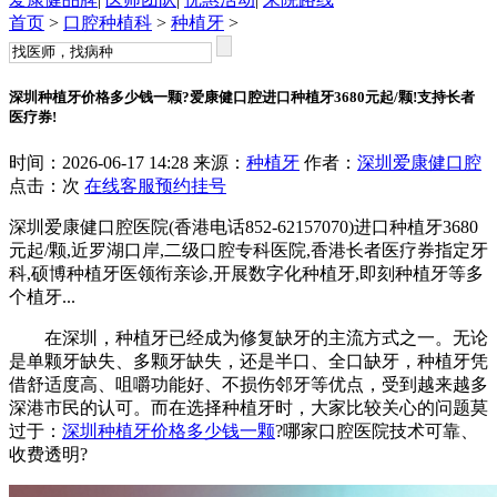
首页
>
口腔种植科
>
种植牙
>
深圳种植牙价格多少钱一颗?爱康健口腔进口种植牙3680元起/颗!支持长者
医疗券!
时间：2026-06-17 14:28 来源：
种植牙
作者：
深圳爱康健口腔
点击：
次
在线客服
预约挂号
深圳爱康健口腔医院(香港电话852-62157070)进口种植牙3680
元起/颗,近罗湖口岸,二级口腔专科医院,香港长者医疗券指定牙
科,硕博种植牙医领衔亲诊,开展数字化种植牙,即刻种植牙等多
个植牙...
在深圳，种植牙已经成为修复缺牙的主流方式之一。无论
是单颗牙缺失、多颗牙缺失，还是半口、全口缺牙，种植牙凭
借舒适度高、咀嚼功能好、不损伤邻牙等优点，受到越来越多
深港市民的认可。而在选择种植牙时，大家比较关心的问题莫
过于：
深圳种植牙价格多少钱一颗
?哪家口腔医院技术可靠、
收费透明?