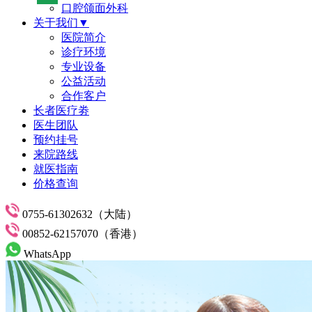
口腔颌面外科
关于我们▼
医院简介
诊疗环境
专业设备
公益活动
合作客户
长者医疗劵
医生团队
预约挂号
来院路线
就医指南
价格查询
0755-61302632（大陆）
00852-62157070（香港）
WhatsApp