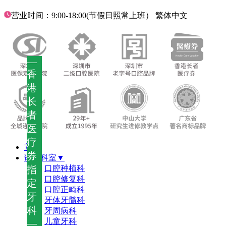
营业时间：9:00-18:00(节假日照常上班）
繁体中文
—
香
港
长
者
医
疗
首页
券
诊疗科室▼
指
口腔种植科
口腔修复科
定
口腔正畸科
牙
牙体牙髓科
科
牙周病科
儿童牙科
—