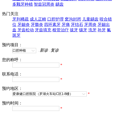
多颗牙种植
智齿冠周炎
龋齿
热门关注
牙列稀疏
成人正畸
口腔护理
窝沟封闭
儿童龋齿
咬合错
位
牙龈炎
牙髓炎
四环素牙
牙痛
牙结石
牙周炎
牙龈出
血
牙齿松动
牙齿填充
根管治疗
拔牙
镶牙
洗牙
补牙
氟
斑牙
预约项目：
新诊
复诊
您的称呼：
*
联系电话：
*
预约地区：
*
预约时间：
*