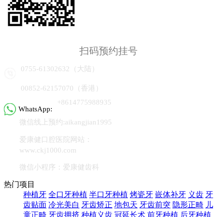
扫码预约挂号
0755-61302632（大陆）
00852-62157070（香港）
+8614775988935
WhatsApp:
微信线上预约:aikangjian1995
爱康健口腔医院网站：
www.ckj1000.com
微信小程序：爱康健齿科
热门项目
种植牙
全口牙种植
半口牙种植
烤瓷牙
嵌体补牙
义齿
牙
齿贴面
冷光美白
牙齿矫正
地包天
牙齿前突
隐形正畸
儿
童正畸
牙齿拥挤
种植义齿
冠延长术
前牙种植
后牙种植