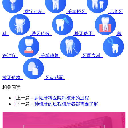
数字种植
美学矫牙
儿童牙
科
洗牙价钱
补牙费用
根
管治疗
美学修复
牙周专科
拔牙价格
牙齿贴面
相关阅读
上一篇：
罗湖牙科医院种植牙的过程
下一篇：
种植牙的过程植牙者都需要了解