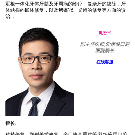
冠根一体化牙体牙髓及牙周病的诊疗，复杂牙的拔除，牙
体缺损的嵌体修复，以及烤瓷冠、义齿的修复等方面的诊
治...
巩贤平
副主任医师,爱康健口腔
医院院长
在线客服
擅长:
种植修复，微创美学修复，全口咬合重建等;熟练应用口腔