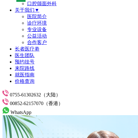
口腔颌面外科
关于我们▼
医院简介
诊疗环境
专业设备
公益活动
合作客户
长者医疗劵
医生团队
预约挂号
来院路线
就医指南
价格查询
0755-61302632（大陆）
00852-62157070（香港）
WhatsApp