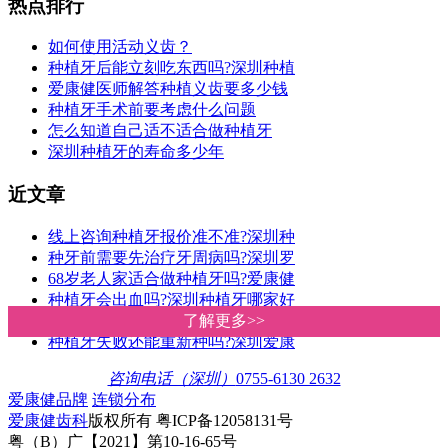
热点排行
如何使用活动义齿？
种植牙后能立刻吃东西吗?深圳种植
爱康健医师解答种植义齿要多少钱
种植牙手术前要考虑什么问题
怎么知道自己适不适合做种植牙
深圳种植牙的寿命多少年
近文章
线上咨询种植牙报价准不准?深圳种
种牙前需要先治疗牙周病吗?深圳罗
68岁老人家适合做种植牙吗?爱康健
种植牙会出血吗?深圳种植牙哪家好
深圳种植牙价格多少钱一颗?爱康健
了解更多>>
了解更多>>
种植牙失败还能重新种吗?深圳爱康
咨询电话（深圳）
0755-6130 2632
爱康健品牌
连锁分布
爱康健齿科
版权所有 粤ICP备12058131号
粤（B）广【2021】第10-16-65号