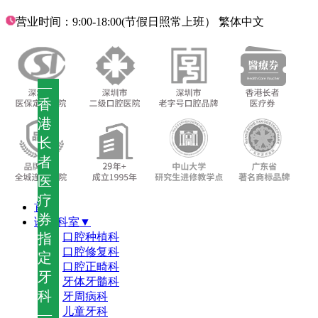
营业时间：9:00-18:00(节假日照常上班）
繁体中文
—
香
港
长
者
医
疗
首页
券
诊疗科室▼
指
口腔种植科
口腔修复科
定
口腔正畸科
牙
牙体牙髓科
科
牙周病科
儿童牙科
—