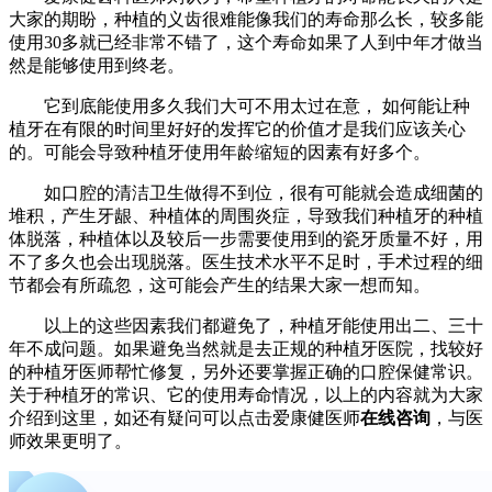
大家的期盼，种植的义齿很难能像我们的寿命那么长，较多能
使用30多就已经非常不错了，这个寿命如果了人到中年才做当
然是能够使用到终老。
它到底能使用多久我们大可不用太过在意， 如何能让种
植牙在有限的时间里好好的发挥它的价值才是我们应该关心
的。可能会导致种植牙使用年龄缩短的因素有好多个。
如口腔的清洁卫生做得不到位，很有可能就会造成细菌的
堆积，产生牙龈、种植体的周围炎症，导致我们种植牙的种植
体脱落，种植体以及较后一步需要使用到的瓷牙质量不好，用
不了多久也会出现脱落。医生技术水平不足时，手术过程的细
节都会有所疏忽，这可能会产生的结果大家一想而知。
以上的这些因素我们都避免了，种植牙能使用出二、三十
年不成问题。如果避免当然就是去正规的种植牙医院，找较好
的种植牙医师帮忙修复，另外还要掌握正确的口腔保健常识。
关于种植牙的常识、它的使用寿命情况，以上的内容就为大家
介绍到这里，如还有疑问可以点击爱康健医师
在线咨询
，与医
师效果更明了。