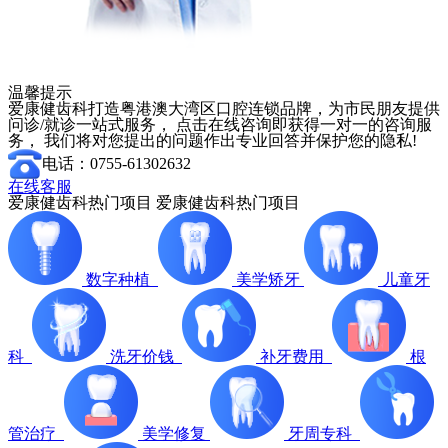
温馨提示
爱康健齿科打造粤港澳大湾区口腔连锁品牌，为市民朋友提供
问诊/就诊一站式服务， 点击在线咨询即获得一对一的咨询服
务， 我们将对您提出的问题作出专业回答并保护您的隐私!
电话：0755-61302632
在线客服
爱康健齿科热门项目
爱康健齿科热门项目
数字种植
美学矫牙
儿童牙
科
洗牙价钱
补牙费用
根
管治疗
美学修复
牙周专科