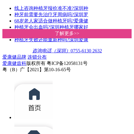
线上咨询种植牙报价准不准?深圳种
种牙前需要先治疗牙周病吗?深圳罗
68岁老人家适合做种植牙吗?爱康健
种植牙会出血吗?深圳种植牙哪家好
深圳种植牙价格多少钱一颗?爱康健
了解更多>>
了解更多>>
种植牙失败还能重新种吗?深圳爱康
咨询电话（深圳）
0755-6130 2632
爱康健品牌
连锁分布
爱康健齿科
版权所有 粤ICP备12058131号
粤（B）广【2021】第10-16-65号