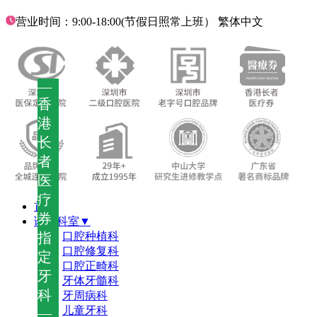
营业时间：9:00-18:00(节假日照常上班）
繁体中文
—
香
港
长
者
医
疗
首页
券
诊疗科室▼
指
口腔种植科
口腔修复科
定
口腔正畸科
牙
牙体牙髓科
科
牙周病科
儿童牙科
—