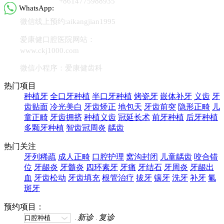
+8614775988935
WhatsApp:
微信线上预约:aikangjian1995
爱康健口腔医院网站：
www.ckj1000.com
微信小程序：爱康健齿科
热门项目
种植牙
全口牙种植
半口牙种植
烤瓷牙
嵌体补牙
义齿
牙
齿贴面
冷光美白
牙齿矫正
地包天
牙齿前突
隐形正畸
儿
童正畸
牙齿拥挤
种植义齿
冠延长术
前牙种植
后牙种植
多颗牙种植
智齿冠周炎
龋齿
热门关注
牙列稀疏
成人正畸
口腔护理
窝沟封闭
儿童龋齿
咬合错
位
牙龈炎
牙髓炎
四环素牙
牙痛
牙结石
牙周炎
牙龈出
血
牙齿松动
牙齿填充
根管治疗
拔牙
镶牙
洗牙
补牙
氟
斑牙
预约项目：
新诊
复诊