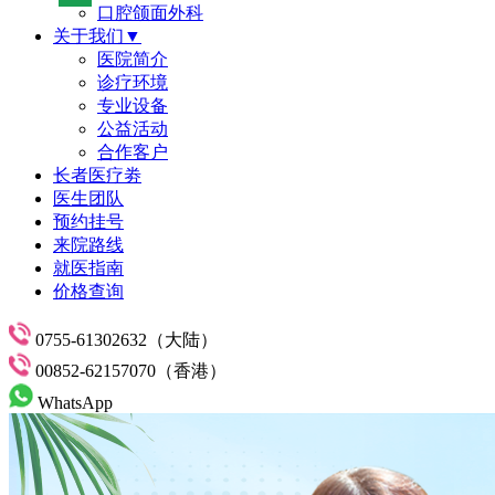
口腔颌面外科
关于我们▼
医院简介
诊疗环境
专业设备
公益活动
合作客户
长者医疗劵
医生团队
预约挂号
来院路线
就医指南
价格查询
0755-61302632（大陆）
00852-62157070（香港）
WhatsApp