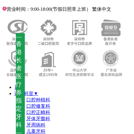
营业时间：9:00-18:00(节假日照常上班）
繁体中文
—
香
港
长
者
医
疗
首页
券
诊疗科室▼
指
口腔种植科
口腔修复科
定
口腔正畸科
牙
牙体牙髓科
科
牙周病科
儿童牙科
—