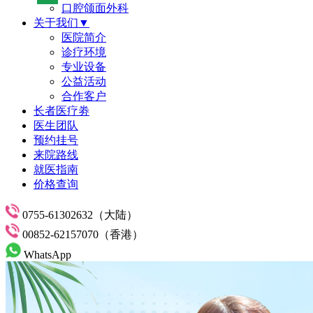
口腔颌面外科
关于我们▼
医院简介
诊疗环境
专业设备
公益活动
合作客户
长者医疗劵
医生团队
预约挂号
来院路线
就医指南
价格查询
0755-61302632（大陆）
00852-62157070（香港）
WhatsApp