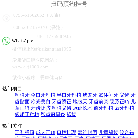
扫码预约挂号
0755-61302632（大陆）
00852-62157070（香港）
+8614775988935
WhatsApp:
微信线上预约:aikangjian1995
爱康健口腔医院网站：
www.ckj1000.com
微信小程序：爱康健齿科
热门项目
种植牙
全口牙种植
半口牙种植
烤瓷牙
嵌体补牙
义齿
牙
齿贴面
冷光美白
牙齿矫正
地包天
牙齿前突
隐形正畸
儿
童正畸
牙齿拥挤
种植义齿
冠延长术
前牙种植
后牙种植
多颗牙种植
智齿冠周炎
龋齿
热门关注
牙列稀疏
成人正畸
口腔护理
窝沟封闭
儿童龋齿
咬合错