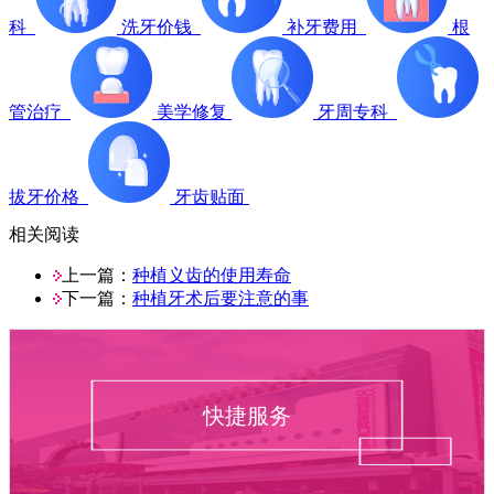
科
洗牙价钱
补牙费用
根
管治疗
美学修复
牙周专科
拔牙价格
牙齿贴面
相关阅读
上一篇：
种植义齿的使用寿命
下一篇：
种植牙术后要注意的事
快捷服务