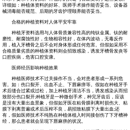
详细如：种植体资料的好坏、医师手术操作能否妥当、设备器
械消毒能否规范、后期的牙齿护理颐养能否妥当。
合格的种植资料对人体平安牢靠
种植牙资料选用与人体骨质兼容性高的纯钛金属。钛的耐
磨性、耐腐蚀性好，生物相容性好，在体内波动，无毒反作
用，植入牙槽骨之后不会对身体形成任何危害。但假如采用不
合格质量劣质的种植体资料则会招致感染，诱发牙槽骨发炎等
口腔疾病，危害口腔安康。
医师经历影响种植效果
种植医师技术不过关操作不当，会对患者形成一系列危
害。如：伤口裂开、出血不止、下唇麻痹等。假如在种植牙手
术后缝合过紧或过松，加上种植牙清洁不当，诱发感染从而招
致部分伤口裂开;种植牙是一种微创手术，种完牙齿后，应该
是没有大量出血景象，但假如牙医在粘骨膜剥离时损伤大、粘
膜下剥离普遍或术后压榨不良，易招致粘膜下大量出血;还
有，假如医师技术不纯熟在种植体植入时间接创伤了下牙槽神
经，那么患者就会呈现下唇麻痹的状况。