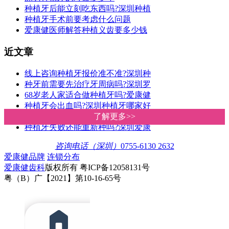
种植牙后能立刻吃东西吗?深圳种植
种植牙手术前要考虑什么问题
爱康健医师解答种植义齿要多少钱
近文章
线上咨询种植牙报价准不准?深圳种
种牙前需要先治疗牙周病吗?深圳罗
68岁老人家适合做种植牙吗?爱康健
种植牙会出血吗?深圳种植牙哪家好
深圳种植牙价格多少钱一颗?爱康健
了解更多>>
了解更多>>
种植牙失败还能重新种吗?深圳爱康
咨询电话（深圳）
0755-6130 2632
爱康健品牌
连锁分布
爱康健齿科
版权所有 粤ICP备12058131号
粤（B）广【2021】第10-16-65号