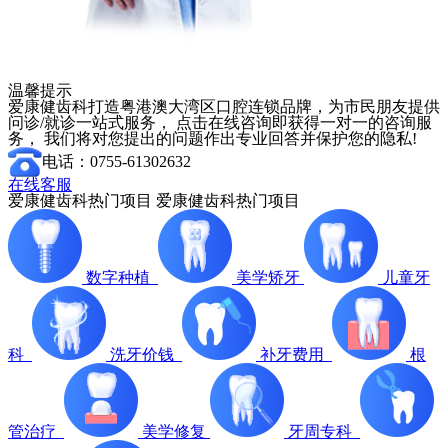
温馨提示
爱康健齿科打造粤港澳大湾区口腔连锁品牌，为市民朋友提供
问诊/就诊一站式服务， 点击在线咨询即获得一对一的咨询服
务， 我们将对您提出的问题作出专业回答并保护您的隐私!
电话：0755-61302632
在线客服
爱康健齿科热门项目
爱康健齿科热门项目
数字种植
美学矫牙
儿童牙
科
洗牙价钱
补牙费用
根
管治疗
美学修复
牙周专科