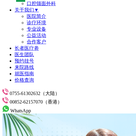
口腔颌面外科
关于我们▼
医院简介
诊疗环境
专业设备
公益活动
合作客户
长者医疗劵
医生团队
预约挂号
来院路线
就医指南
价格查询
0755-61302632（大陆）
00852-62157070（香港）
WhatsApp