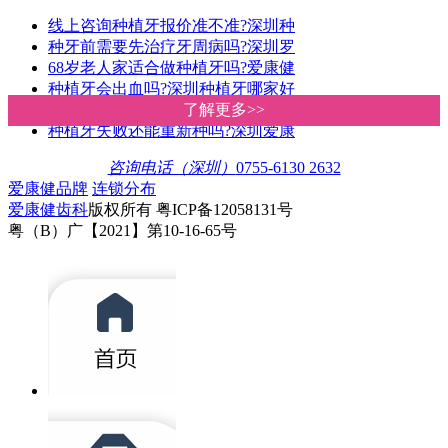
线上咨询种植牙报价准不准?深圳种
种牙前需要先治疗牙周病吗?深圳罗
68岁老人家适合做种植牙吗?爱康健
种植牙会出血吗?深圳种植牙哪家好
深圳种植牙价格多少钱一颗?爱康健
了解更多>>
了解更多>>
种植牙失败还能重新种吗?深圳爱康
咨询电话（深圳）
0755-6130 2632
爱康健品牌
连锁分布
爱康健齿科
版权所有 粤ICP备12058131号
粤（B）广【2021】第10-16-65号