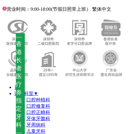
营业时间：9:00-18:00(节假日照常上班）
繁体中文
—
香
港
长
者
医
疗
首页
券
诊疗科室▼
指
口腔种植科
口腔修复科
定
口腔正畸科
牙
牙体牙髓科
科
牙周病科
儿童牙科
—