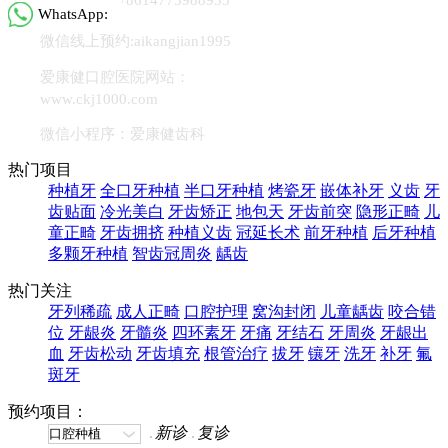
WhatsApp:
微信线上预约:aikangjian1995
爱康健口腔医院网站：
www.ckj1000.com
微信小程序：爱康健齿科
热门项目
种植牙
全口牙种植
半口牙种植
烤瓷牙
嵌体补牙
义齿
牙
齿贴面
冷光美白
牙齿矫正
地包天
牙齿前突
隐形正畸
儿
童正畸
牙齿拥挤
种植义齿
冠延长术
前牙种植
后牙种植
多颗牙种植
智齿冠周炎
龋齿
热门关注
牙列稀疏
成人正畸
口腔护理
窝沟封闭
儿童龋齿
咬合错
位
牙龈炎
牙髓炎
四环素牙
牙痛
牙结石
牙周炎
牙龈出
血
牙齿松动
牙齿填充
根管治疗
拔牙
镶牙
洗牙
补牙
氟
斑牙
预约项目：
新诊
复诊