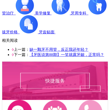
管治疗
美学修复
牙周专科
拔牙价格
牙齿贴面
相关阅读
上一篇：
缺一颗牙不用管，反正我还年轻？
下一篇：
【牙医说第88期】一笑就露牙龈，正常吗？
快捷服务