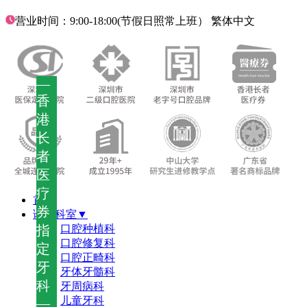
营业时间：9:00-18:00(节假日照常上班）
繁体中文
—
香
港
长
者
医
疗
首页
券
诊疗科室▼
指
口腔种植科
口腔修复科
定
口腔正畸科
牙
牙体牙髓科
科
牙周病科
儿童牙科
—