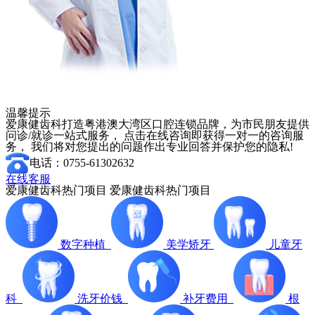
温馨提示
爱康健齿科打造粤港澳大湾区口腔连锁品牌，为市民朋友提供
问诊/就诊一站式服务， 点击在线咨询即获得一对一的咨询服
务， 我们将对您提出的问题作出专业回答并保护您的隐私!
电话：0755-61302632
在线客服
爱康健齿科热门项目
爱康健齿科热门项目
数字种植
美学矫牙
儿童牙
科
洗牙价钱
补牙费用
根