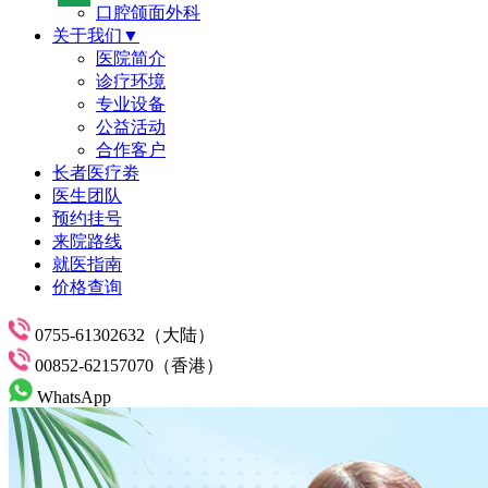
口腔颌面外科
关于我们▼
医院简介
诊疗环境
专业设备
公益活动
合作客户
长者医疗劵
医生团队
预约挂号
来院路线
就医指南
价格查询
0755-61302632（大陆）
00852-62157070（香港）
WhatsApp