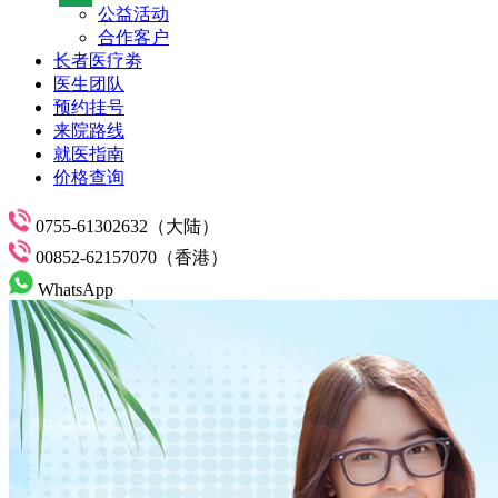
公益活动
合作客户
长者医疗劵
医生团队
预约挂号
来院路线
就医指南
价格查询
0755-61302632（大陆）
00852-62157070（香港）
WhatsApp