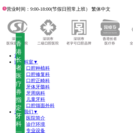
营业时间：9:00-18:00(节假日照常上班）
繁体中文
—
香
港
首页
长
诊疗科室▼
者
口腔种植科
口腔修复科
医
口腔正畸科
疗
牙体牙髓科
券
牙周病科
指
儿童牙科
口腔颌面外科
定
关于我们▼
牙
医院简介
科
诊疗环境
—
专业设备