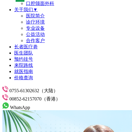
口腔颌面外科
关于我们▼
医院简介
诊疗环境
专业设备
公益活动
合作客户
长者医疗劵
医生团队
预约挂号
来院路线
就医指南
价格查询
0755-61302632（大陆）
00852-62157070（香港）
WhatsApp