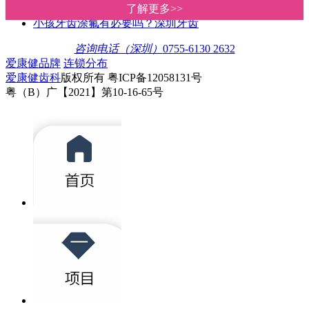
儿童牙疼该是什么药？关于牙疼的
了解更多>>
了解更多>>
小孩牙齿涂氟有必要吗？深圳牙齿
咨询电话（深圳）
0755-6130 2632
爱康健品牌
连锁分布
爱康健齿科
版权所有 粤ICP备12058131号
粤（B）广【2021】第10-16-65号