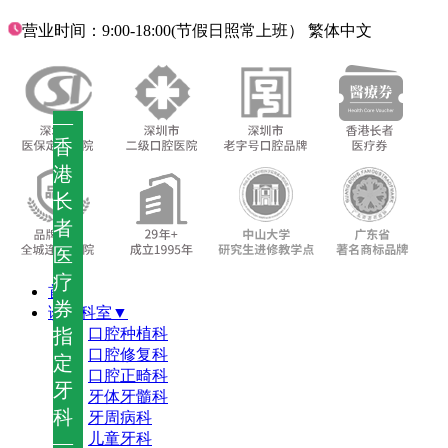
营业时间：9:00-18:00(节假日照常上班）
繁体中文
—
香
港
长
者
医
疗
首页
券
诊疗科室▼
指
口腔种植科
口腔修复科
定
口腔正畸科
牙
牙体牙髓科
科
牙周病科
儿童牙科
—