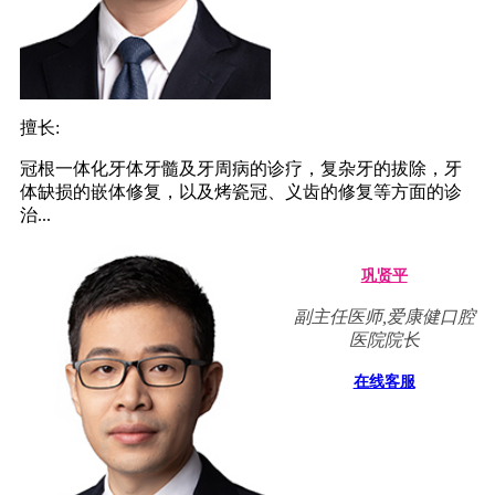
擅长:
冠根一体化牙体牙髓及牙周病的诊疗，复杂牙的拔除，牙
体缺损的嵌体修复，以及烤瓷冠、义齿的修复等方面的诊
治...
巩贤平
副主任医师,爱康健口腔
医院院长
在线客服