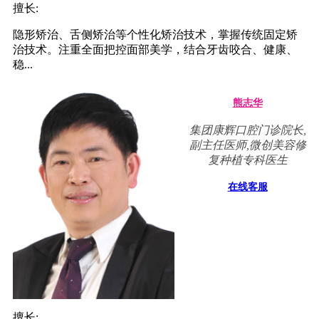
擅长:
隐形矫治、舌侧矫治等个性化矫治技术，掌握传统固定矫
治技术。注重全面把控面部美学，结合牙齿咬合、健康、
稳...
熊志华
集团康辉口腔门诊院长,
副主任医师,微创美容修
复种植专科医生
在线客服
擅长: