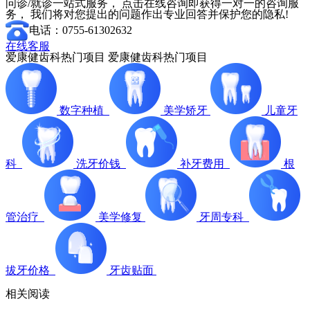
问诊/就诊一站式服务， 点击在线咨询即获得一对一的咨询服
务， 我们将对您提出的问题作出专业回答并保护您的隐私!
电话：0755-61302632
在线客服
爱康健齿科热门项目
爱康健齿科热门项目
数字种植
美学矫牙
儿童牙
科
洗牙价钱
补牙费用
根
管治疗
美学修复
牙周专科
拔牙价格
牙齿贴面
相关阅读