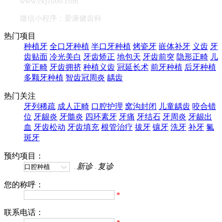
www.ckj1000.com
微信小程序：爱康健齿科
热门项目
种植牙
全口牙种植
半口牙种植
烤瓷牙
嵌体补牙
义齿
牙
齿贴面
冷光美白
牙齿矫正
地包天
牙齿前突
隐形正畸
儿
童正畸
牙齿拥挤
种植义齿
冠延长术
前牙种植
后牙种植
多颗牙种植
智齿冠周炎
龋齿
热门关注
牙列稀疏
成人正畸
口腔护理
窝沟封闭
儿童龋齿
咬合错
位
牙龈炎
牙髓炎
四环素牙
牙痛
牙结石
牙周炎
牙龈出
血
牙齿松动
牙齿填充
根管治疗
拔牙
镶牙
洗牙
补牙
氟
斑牙
预约项目：
新诊
复诊
您的称呼：
*
联系电话：