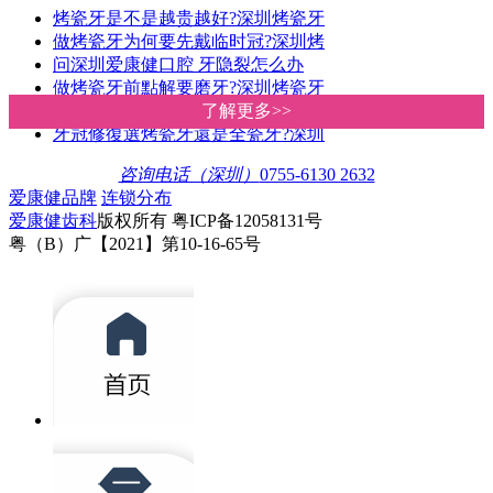
烤瓷牙是不是越贵越好?深圳烤瓷牙
做烤瓷牙为何要先戴临时冠?深圳烤
问深圳爱康健口腔 牙隐裂怎么办
做烤瓷牙前點解要磨牙?深圳烤瓷牙
全瓷冠和烤瓷冠哪個好?區別是什麽
了解更多>>
了解更多>>
牙冠修復選烤瓷牙還是全瓷牙?深圳
咨询电话（深圳）
0755-6130 2632
爱康健品牌
连锁分布
爱康健齿科
版权所有 粤ICP备12058131号
粤（B）广【2021】第10-16-65号