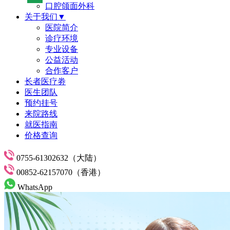
口腔颌面外科
关于我们▼
医院简介
诊疗环境
专业设备
公益活动
合作客户
长者医疗劵
医生团队
预约挂号
来院路线
就医指南
价格查询
0755-61302632（大陆）
00852-62157070（香港）
WhatsApp