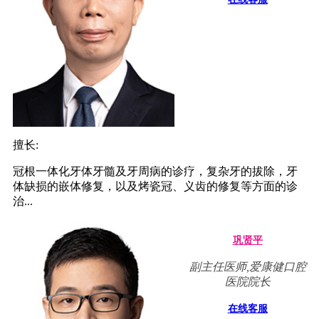
擅长:
冠根一体化牙体牙髓及牙周病的诊疗，复杂牙的拔除，牙
体缺损的嵌体修复，以及烤瓷冠、义齿的修复等方面的诊
治...
巩贤平
副主任医师,爱康健口腔
医院院长
在线客服