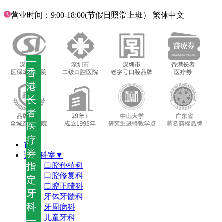
营业时间：9:00-18:00(节假日照常上班）
繁体中文
—
香
港
长
者
医
疗
首页
券
诊疗科室▼
指
口腔种植科
口腔修复科
定
口腔正畸科
牙
牙体牙髓科
科
牙周病科
儿童牙科
—