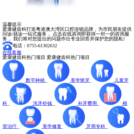
温馨提示
爱康健齿科打造粤港澳大湾区口腔连锁品牌，为市民朋友提供
问诊/就诊一站式服务， 点击在线咨询即获得一对一的咨询服
务， 我们将对您提出的问题作出专业回答并保护您的隐私!
电话：0755-61302632
在线客服
爱康健齿科热门项目
爱康健齿科热门项目
数字种植
美学矫牙
儿童牙
科
洗牙价钱
补牙费用
根
管治疗
美学修复
牙周专科