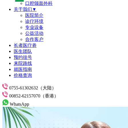
口腔颌面外科
关于我们▼
医院简介
诊疗环境
专业设备
公益活动
合作客户
长者医疗劵
医生团队
预约挂号
来院路线
就医指南
价格查询
0755-61302632（大陆）
00852-62157070（香港）
WhatsApp