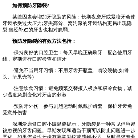
如何预防牙隐裂?
某些因素会增加牙隐裂的风险：长期夜磨牙或紧咬牙会使
牙齿承受过大压力;牙尖高耸、窝沟深的牙齿结构更易出现隐
裂;曾经补过的牙齿也相对脆弱。
预防牙隐裂的有效方法包括：
·保持良好的口腔卫生：每天早晚正确刷牙，配合使用牙
线，定期进行口腔检查和洁牙
·避免不当用牙习惯：不用牙齿开瓶盖、啃咬硬物(如骨
头、坚果壳等)
·注意饮食习惯：避免频繁交替摄入极热和极冷食物，减
少温度急剧变化对牙齿的刺激
·预防牙外伤：参与剧烈运动时佩戴护齿套，保护牙齿免
受意外伤害
深圳爱康健口腔小编温馨提示，牙隐裂是一种常见但容易
被忽视的牙齿问题。早期发现和适当干预可以防止问题进一步
恶化。如果您发现牙齿有异常裂纹或感到不适，及时寻求专业