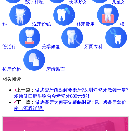
数字种植
美学矫牙
儿童牙
科
洗牙价钱
补牙费用
根
管治疗
美学修复
牙周专科
拔牙价格
牙齿贴面
相关阅读
上一篇：
做烤瓷牙前點解要磨牙?深圳烤瓷牙幾錢一隻?
愛康健口腔生物合金烤瓷牙880元/顆!
下一篇：
做烤瓷牙为何要先戴临时冠?深圳烤瓷牙套价
格与流程详解!