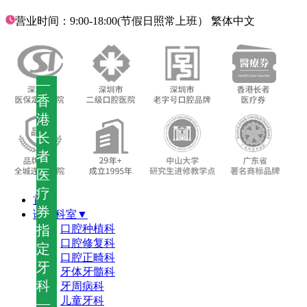
营业时间：9:00-18:00(节假日照常上班）
繁体中文
—
香
港
长
者
医
疗
首页
券
诊疗科室▼
指
口腔种植科
口腔修复科
定
口腔正畸科
牙
牙体牙髓科
科
牙周病科
儿童牙科
—