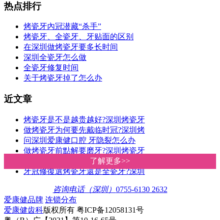
热点排行
烤瓷牙內冠潜藏“杀手”
烤瓷牙、全瓷牙、牙贴面的区别
在深圳做烤瓷牙要多长时间
深圳全瓷牙怎么做
全瓷牙修复时间
关于烤瓷牙掉了怎么办
近文章
烤瓷牙是不是越贵越好?深圳烤瓷牙
做烤瓷牙为何要先戴临时冠?深圳烤
问深圳爱康健口腔 牙隐裂怎么办
做烤瓷牙前點解要磨牙?深圳烤瓷牙
全瓷冠和烤瓷冠哪個好?區別是什麽
了解更多>>
了解更多>>
牙冠修復選烤瓷牙還是全瓷牙?深圳
咨询电话（深圳）
0755-6130 2632
爱康健品牌
连锁分布
爱康健齿科
版权所有 粤ICP备12058131号