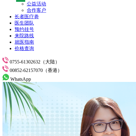
公益活动
合作客户
长者医疗劵
医生团队
预约挂号
来院路线
就医指南
价格查询
0755-61302632（大陆）
00852-62157070（香港）
WhatsApp