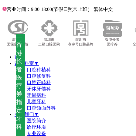
营业时间：9:00-18:00(节假日照常上班）
繁体中文
—
香
港
首页
长
诊疗科室▼
者
口腔种植科
口腔修复科
医
口腔正畸科
疗
牙体牙髓科
券
牙周病科
指
儿童牙科
口腔颌面外科
定
关于我们▼
牙
医院简介
科
诊疗环境
—
专业设备