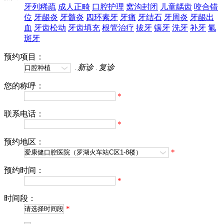
牙列稀疏
成人正畸
口腔护理
窝沟封闭
儿童龋齿
咬合错
位
牙龈炎
牙髓炎
四环素牙
牙痛
牙结石
牙周炎
牙龈出
血
牙齿松动
牙齿填充
根管治疗
拔牙
镶牙
洗牙
补牙
氟
斑牙
预约项目：
新诊
复诊
您的称呼：
*
联系电话：
*
预约地区：
*
预约时间：
*
时间段：
*