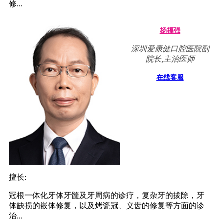
修...
杨福强
深圳爱康健口腔医院副
院长,主治医师
在线客服
擅长:
冠根一体化牙体牙髓及牙周病的诊疗，复杂牙的拔除，牙
体缺损的嵌体修复，以及烤瓷冠、义齿的修复等方面的诊
治...