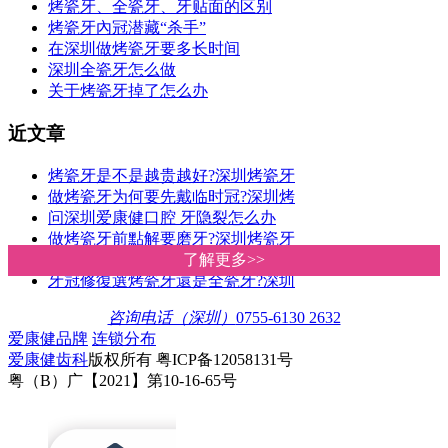
烤瓷牙、全瓷牙、牙贴面的区别
烤瓷牙內冠潜藏“杀手”
在深圳做烤瓷牙要多长时间
深圳全瓷牙怎么做
关于烤瓷牙掉了怎么办
近文章
烤瓷牙是不是越贵越好?深圳烤瓷牙
做烤瓷牙为何要先戴临时冠?深圳烤
问深圳爱康健口腔 牙隐裂怎么办
做烤瓷牙前點解要磨牙?深圳烤瓷牙
全瓷冠和烤瓷冠哪個好?區別是什麽
了解更多>>
了解更多>>
牙冠修復選烤瓷牙還是全瓷牙?深圳
咨询电话（深圳）
0755-6130 2632
爱康健品牌
连锁分布
爱康健齿科
版权所有 粤ICP备12058131号
粤（B）广【2021】第10-16-65号