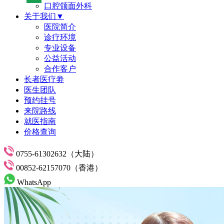
口腔颌面外科
关于我们▼
医院简介
诊疗环境
专业设备
公益活动
合作客户
长者医疗劵
医生团队
预约挂号
来院路线
就医指南
价格查询
0755-61302632（大陆）
00852-62157070（香港）
WhatsApp