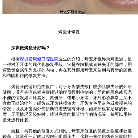
烤瓷牙修复
深圳做烤瓷牙好吗？
根据
深圳爱康健口腔医院
医生的介绍，烤瓷牙也称为烤瓷冠，是
一种对于牙体的现代化修复手段，它是在缺损或者缺失牙的部位，用
铸造贵金属作为支撑的内核，再在其外部用烤瓷来达到与真牙的颜色
和功能相仿的修复方法。
烤瓷牙的适用范围很广，对于牙齿缺失数目较少且缺失牙的邻牙
健康，没有炎症或者炎症经过治疗后得到控制的；牙齿的颜色或形态
不佳的情况如四环素牙、氟斑牙、锥形小牙等；牙列形态异常且又不
宜做正畸治疗的；龋齿或牙齿缺损较大，牙齿变色呈灰色或黄褐色的
情况；以及牙齿因外伤折断或者残留有牙根，如果牙根有足够的长
度，牙周情况又较好时，经过完善的根管治疗的情况等，都可以用烤
瓷牙进行修复。
而且，与其他的修复方式相比，烤瓷牙修复的优点是强度和硬度
较高，能承受一定的口腔内部咀嚼压力，这样一来使用烤瓷牙就能想