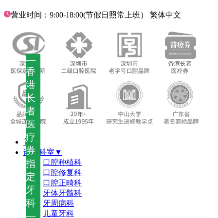
营业时间：9:00-18:00(节假日照常上班）
繁体中文
—
香
港
长
者
医
疗
首页
券
诊疗科室▼
指
口腔种植科
口腔修复科
定
口腔正畸科
牙
牙体牙髓科
科
牙周病科
儿童牙科
—