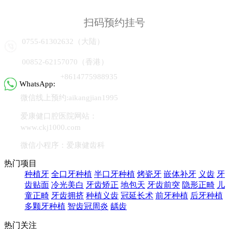
扫码预约挂号
0755-61302632（大陆）
00852-62157070（香港）
+8614775988935
WhatsApp:
微信线上预约:aikangjian1995
爱康健口腔医院网站：
www.ckj1000.com
微信小程序：爱康健齿科
热门项目
种植牙
全口牙种植
半口牙种植
烤瓷牙
嵌体补牙
义齿
牙
齿贴面
冷光美白
牙齿矫正
地包天
牙齿前突
隐形正畸
儿
童正畸
牙齿拥挤
种植义齿
冠延长术
前牙种植
后牙种植
多颗牙种植
智齿冠周炎
龋齿
热门关注