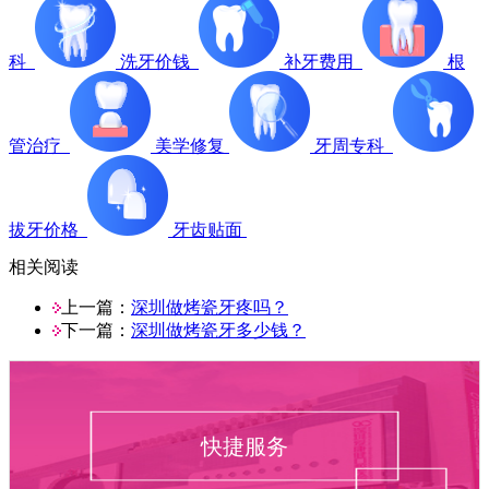
科
洗牙价钱
补牙费用
根
管治疗
美学修复
牙周专科
拔牙价格
牙齿贴面
相关阅读
上一篇：
深圳做烤瓷牙疼吗？
下一篇：
深圳做烤瓷牙多少钱？
快捷服务