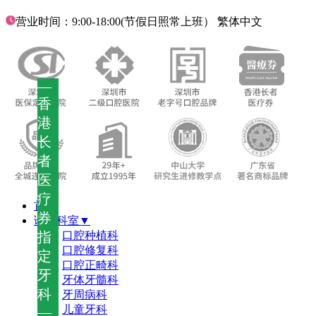
营业时间：9:00-18:00(节假日照常上班）
繁体中文
—
香
港
长
者
医
疗
首页
券
诊疗科室▼
指
口腔种植科
口腔修复科
定
口腔正畸科
牙
牙体牙髓科
科
牙周病科
儿童牙科
—