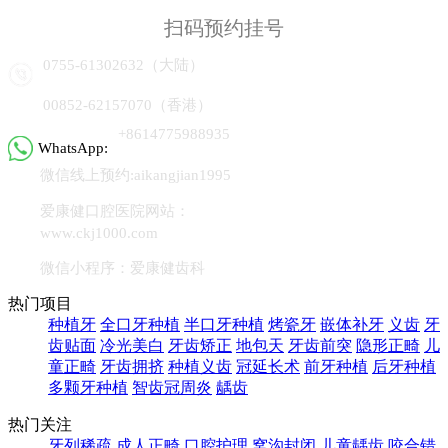
扫码预约挂号
0755-61302632（大陆）
00852-62157070（香港）
+8614775988935
WhatsApp:
微信线上预约:aikangjian1995
爱康健口腔医院网站：
www.ckj1000.com
微信小程序：爱康健齿科
热门项目
种植牙
全口牙种植
半口牙种植
烤瓷牙
嵌体补牙
义齿
牙
齿贴面
冷光美白
牙齿矫正
地包天
牙齿前突
隐形正畸
儿
童正畸
牙齿拥挤
种植义齿
冠延长术
前牙种植
后牙种植
多颗牙种植
智齿冠周炎
龋齿
热门关注
牙列稀疏
成人正畸
口腔护理
窝沟封闭
儿童龋齿
咬合错