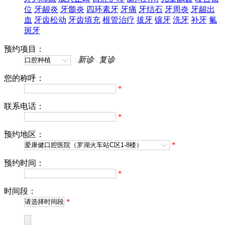
位
牙龈炎
牙髓炎
四环素牙
牙痛
牙结石
牙周炎
牙龈出
血
牙齿松动
牙齿填充
根管治疗
拔牙
镶牙
洗牙
补牙
氟
斑牙
预约项目：
新诊
复诊
您的称呼：
*
联系电话：
*
预约地区：
*
预约时间：
*
时间段：
*