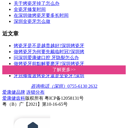
关于烤瓷牙掉了怎么办
全瓷牙修复时间
在深圳做烤瓷牙要多长时间
深圳全瓷牙怎么做
近文章
烤瓷牙是不是越贵越好?深圳烤瓷牙
做烤瓷牙为何要先戴临时冠?深圳烤
问深圳爱康健口腔 牙隐裂怎么办
做烤瓷牙前點解要磨牙?深圳烤瓷牙
全瓷冠和烤瓷冠哪個好?區別是什麽
了解更多>>
了解更多>>
牙冠修復選烤瓷牙還是全瓷牙?深圳
咨询电话（深圳）
0755-6130 2632
爱康健品牌
连锁分布
爱康健齿科
版权所有 粤ICP备12058131号
粤（B）广【2021】第10-16-65号