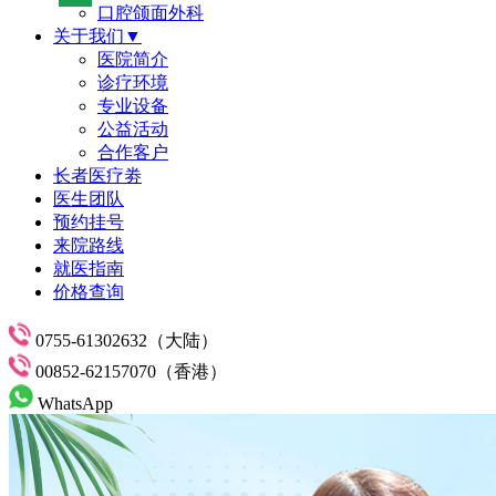
口腔颌面外科
关于我们▼
医院简介
诊疗环境
专业设备
公益活动
合作客户
长者医疗劵
医生团队
预约挂号
来院路线
就医指南
价格查询
0755-61302632（大陆）
00852-62157070（香港）
WhatsApp