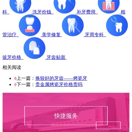
科
洗牙价钱
补牙费用
根
管治疗
美学修复
牙周专科
拔牙价格
牙齿贴面
相关阅读
上一篇：
换较好的牙齿——烤瓷牙
下一篇：
贵金属烤瓷牙价格贵吗
快捷服务