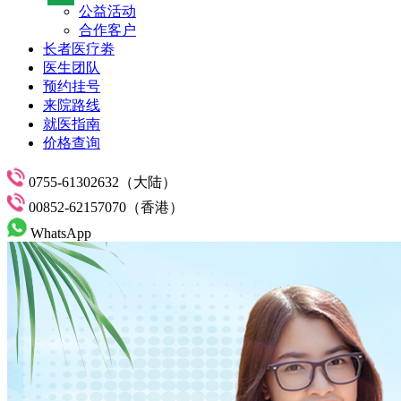
公益活动
合作客户
长者医疗劵
医生团队
预约挂号
来院路线
就医指南
价格查询
0755-61302632（大陆）
00852-62157070（香港）
WhatsApp