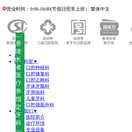
营业时间：9:00-18:00(节假日照常上班）
繁体中文
—
香
港
首页
长
诊疗科室▼
者
口腔种植科
口腔修复科
医
口腔正畸科
疗
牙体牙髓科
券
牙周病科
指
儿童牙科
口腔颌面外科
定
关于我们▼
牙
医院简介
科
诊疗环境
—
专业设备