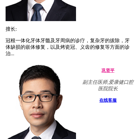
擅长:
冠根一体化牙体牙髓及牙周病的诊疗，复杂牙的拔除，牙
体缺损的嵌体修复，以及烤瓷冠、义齿的修复等方面的诊
治...
巩贤平
副主任医师,爱康健口腔
医院院长
在线客服