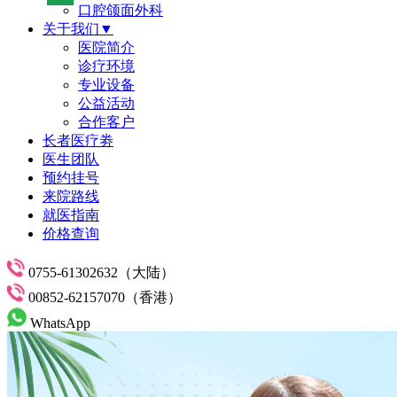
口腔颌面外科
关于我们▼
医院简介
诊疗环境
专业设备
公益活动
合作客户
长者医疗劵
医生团队
预约挂号
来院路线
就医指南
价格查询
0755-61302632（大陆）
00852-62157070（香港）
WhatsApp