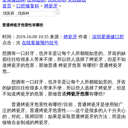
首页
>
口腔修复科
>
烤瓷牙
>
普通烤瓷牙危害性有哪些
时间：2019-10-09 10:35 来源：
烤瓷牙
作者：
深圳爱康健口腔
点击：
次
在线客服
预约挂号
想拥有一口好牙，也并非是让每个人所都能如意的。牙齿的缺
损往往给很多人带来不便，所以些人选择了烤瓷牙，但是不知
道烤瓷牙的危害，那做普通 烤瓷牙危害 有哪些? 普通烤瓷牙
危...
想拥有一口好牙，也并非是让每个人所都能如意的。牙齿
的缺损往往给很多人带来不便，所以些人选择了烤瓷牙，但是
不知道烤瓷牙的危害，那做普通
烤瓷牙危害
有哪些?
普通烤瓷牙危害性有哪些?目前，普通烤瓷牙是使用较广
泛的烤瓷牙。普通烤瓷牙危害性——这个是很多的人十分关心
的，对此，医师回答：如果是采取普通烤瓷牙的方法，而是由
镍铬合金制成的烤瓷牙。