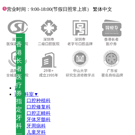
营业时间：9:00-18:00(节假日照常上班）
繁体中文
—
香
港
长
者
医
疗
首页
券
诊疗科室▼
指
口腔种植科
口腔修复科
定
口腔正畸科
牙
牙体牙髓科
科
牙周病科
儿童牙科
—