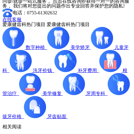
问诊/就诊一站式服务， 点击在线咨询即获得一对一的咨询服
务， 我们将对您提出的问题作出专业回答并保护您的隐私!
电话：0755-61302632
在线客服
爱康健齿科热门项目
爱康健齿科热门项目
数字种植
美学矫牙
儿童牙
科
洗牙价钱
补牙费用
根
管治疗
美学修复
牙周专科
拔牙价格
牙齿贴面
相关阅读