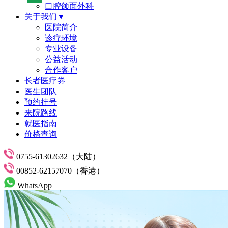
口腔颌面外科
关于我们▼
医院简介
诊疗环境
专业设备
公益活动
合作客户
长者医疗劵
医生团队
预约挂号
来院路线
就医指南
价格查询
0755-61302632（大陆）
00852-62157070（香港）
WhatsApp