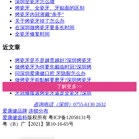
深圳全瓷牙怎么做
烤瓷牙、全瓷牙、牙贴面的区别
烤瓷牙內冠潜藏“杀手”
关于烤瓷牙掉了怎么办
在深圳做烤瓷牙要多长时间
全瓷牙修复时间
近文章
烤瓷牙是不是越贵越好?深圳烤瓷牙
做烤瓷牙为何要先戴临时冠?深圳烤
问深圳爱康健口腔 牙隐裂怎么办
做烤瓷牙前點解要磨牙?深圳烤瓷牙
全瓷冠和烤瓷冠哪個好?區別是什麽
了解更多>>
了解更多>>
牙冠修復選烤瓷牙還是全瓷牙?深圳
咨询电话（深圳）
0755-6130 2632
爱康健品牌
连锁分布
爱康健齿科
版权所有 粤ICP备12058131号
粤（B）广【2021】第10-16-65号