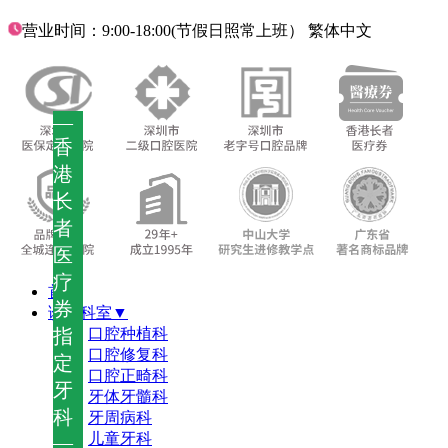
营业时间：9:00-18:00(节假日照常上班）
繁体中文
—
香
港
长
者
医
疗
首页
券
诊疗科室▼
指
口腔种植科
口腔修复科
定
口腔正畸科
牙
牙体牙髓科
科
牙周病科
儿童牙科
—