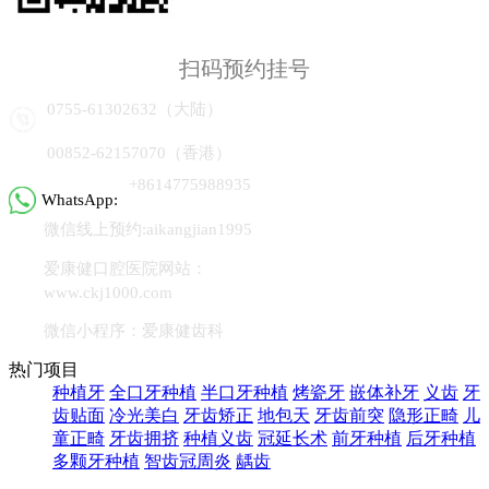
扫码预约挂号
0755-61302632（大陆）
00852-62157070（香港）
+8614775988935
WhatsApp:
微信线上预约:aikangjian1995
爱康健口腔医院网站：
www.ckj1000.com
微信小程序：爱康健齿科
热门项目
种植牙
全口牙种植
半口牙种植
烤瓷牙
嵌体补牙
义齿
牙
齿贴面
冷光美白
牙齿矫正
地包天
牙齿前突
隐形正畸
儿
童正畸
牙齿拥挤
种植义齿
冠延长术
前牙种植
后牙种植
多颗牙种植
智齿冠周炎
龋齿