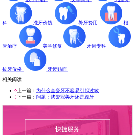
科
洗牙价钱
补牙费用
根
管治疗
美学修复
牙周专科
拔牙价格
牙齿贴面
相关阅读
上一篇：
为什么全瓷牙不容易引起过敏
下一篇：
问题：烤瓷冠美牙还是毁牙
快捷服务