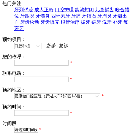
热门关注
牙列稀疏
成人正畸
口腔护理
窝沟封闭
儿童龋齿
咬合错
位
牙龈炎
牙髓炎
四环素牙
牙痛
牙结石
牙周炎
牙龈出
血
牙齿松动
牙齿填充
根管治疗
拔牙
镶牙
洗牙
补牙
氟
斑牙
预约项目：
新诊
复诊
您的称呼：
*
联系电话：
*
预约地区：
*
预约时间：
*
时间段：
*