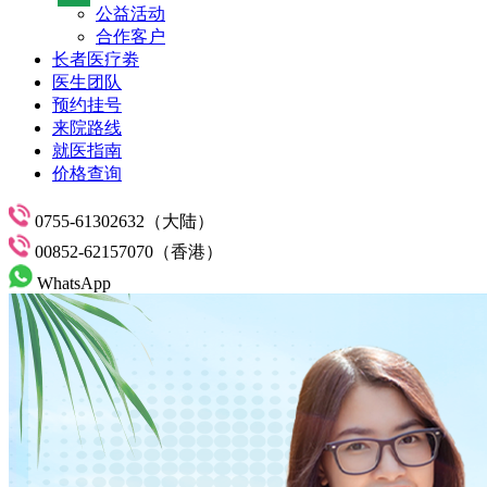
公益活动
合作客户
长者医疗劵
医生团队
预约挂号
来院路线
就医指南
价格查询
0755-61302632（大陆）
00852-62157070（香港）
WhatsApp