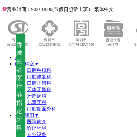
营业时间：9:00-18:00(节假日照常上班）
繁体中文
—
香
港
首页
长
诊疗科室▼
者
口腔种植科
口腔修复科
医
口腔正畸科
疗
牙体牙髓科
券
牙周病科
指
儿童牙科
口腔颌面外科
定
关于我们▼
牙
医院简介
科
诊疗环境
—
专业设备