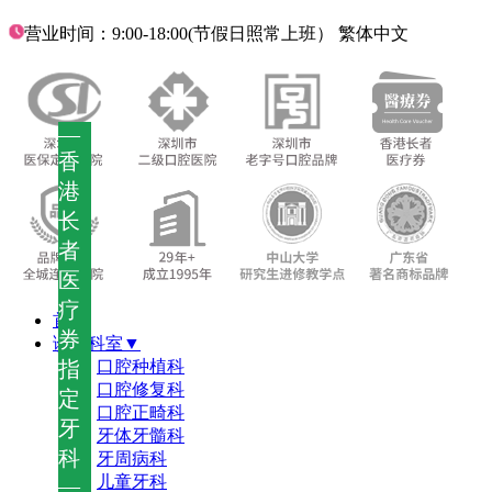
营业时间：9:00-18:00(节假日照常上班）
繁体中文
—
香
港
长
者
医
疗
首页
券
诊疗科室▼
指
口腔种植科
口腔修复科
定
口腔正畸科
牙
牙体牙髓科
科
牙周病科
儿童牙科
—