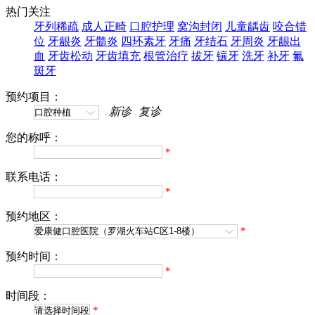
热门关注
牙列稀疏
成人正畸
口腔护理
窝沟封闭
儿童龋齿
咬合错
位
牙龈炎
牙髓炎
四环素牙
牙痛
牙结石
牙周炎
牙龈出
血
牙齿松动
牙齿填充
根管治疗
拔牙
镶牙
洗牙
补牙
氟
斑牙
预约项目：
新诊
复诊
您的称呼：
*
联系电话：
*
预约地区：
*
预约时间：
*
时间段：
*