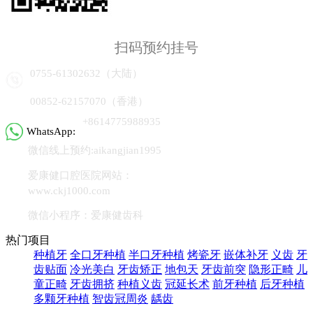
扫码预约挂号
0755-61302632（大陆）
00852-62157070（香港）
+8614775988935
WhatsApp:
微信线上预约:aikangjian1995
爱康健口腔医院网站：
www.ckj1000.com
微信小程序：爱康健齿科
热门项目
种植牙
全口牙种植
半口牙种植
烤瓷牙
嵌体补牙
义齿
牙
齿贴面
冷光美白
牙齿矫正
地包天
牙齿前突
隐形正畸
儿
童正畸
牙齿拥挤
种植义齿
冠延长术
前牙种植
后牙种植
多颗牙种植
智齿冠周炎
龋齿