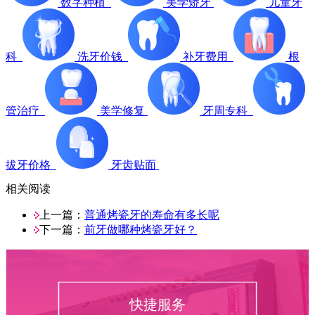
数字种植
美学矫牙
儿童牙
科
洗牙价钱
补牙费用
根
管治疗
美学修复
牙周专科
拔牙价格
牙齿贴面
相关阅读
上一篇：
普通烤瓷牙的寿命有多长呢
下一篇：
前牙做哪种烤瓷牙好？
快捷服务