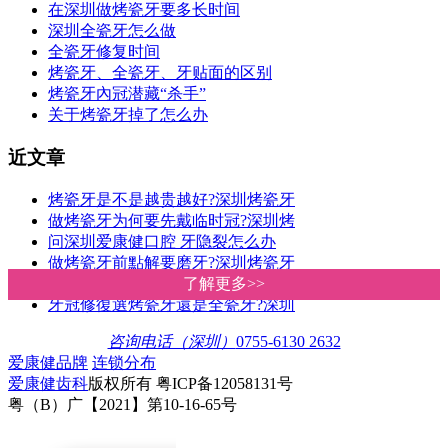
在深圳做烤瓷牙要多长时间
深圳全瓷牙怎么做
全瓷牙修复时间
烤瓷牙、全瓷牙、牙贴面的区别
烤瓷牙內冠潜藏“杀手”
关于烤瓷牙掉了怎么办
近文章
烤瓷牙是不是越贵越好?深圳烤瓷牙
做烤瓷牙为何要先戴临时冠?深圳烤
问深圳爱康健口腔 牙隐裂怎么办
做烤瓷牙前點解要磨牙?深圳烤瓷牙
全瓷冠和烤瓷冠哪個好?區別是什麽
了解更多>>
了解更多>>
牙冠修復選烤瓷牙還是全瓷牙?深圳
咨询电话（深圳）
0755-6130 2632
爱康健品牌
连锁分布
爱康健齿科
版权所有 粤ICP备12058131号
粤（B）广【2021】第10-16-65号