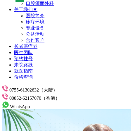
口腔颌面外科
关于我们▼
医院简介
诊疗环境
专业设备
公益活动
合作客户
长者医疗劵
医生团队
预约挂号
来院路线
就医指南
价格查询
0755-61302632（大陆）
00852-62157070（香港）
WhatsApp